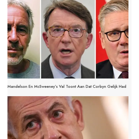
Mandelson En McSweeney’s Val Toont Aan Dat Corbyn Gelijk Had