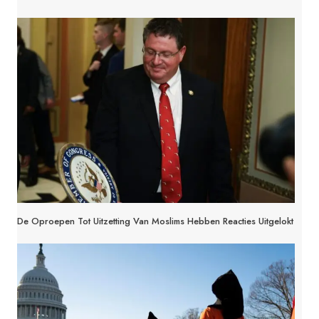
De Oproepen Tot Uitzetting Van Moslims Hebben Reacties Uitgelokt