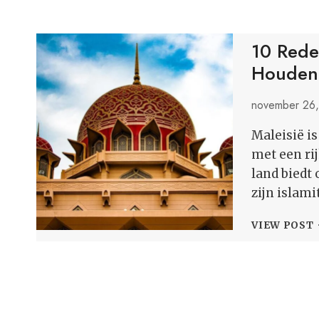
10 Rede
Houden
november 26
Maleisië i
met een ri
land biedt 
zijn islami
1
VIEW POST