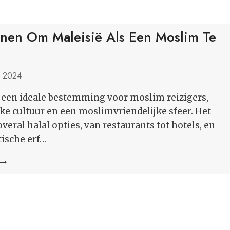
nen Om Maleisië Als Een Moslim Te
, 2024
s een ideale bestemming voor moslim reizigers,
jke cultuur en een moslimvriendelijke sfeer. Het
overal halal opties, van restaurants tot hotels, en
tische erf…
0
REDENEN
OM
MALEISIË
ALS
EEN
MOSLIM