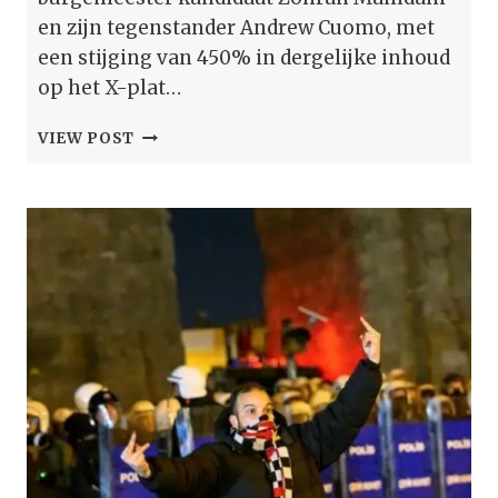
en zijn tegenstander Andrew Cuomo, met
een stijging van 450% in dergelijke inhoud
op het X-plat…
ANTI-
VIEW POST
MOSLIM
BERICHTEN
OVER
ZOHRAN
MAMDANI
STEGEN
MET
450
PROCENT