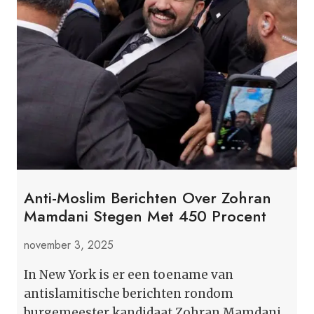
STERKE
TOENAME
VAN
ANTI-
MOSLIM
BERICHTEN
OP
X
Anti-Moslim Berichten Over Zohran
Mamdani Stegen Met 450 Procent
november 3, 2025
In New York is er een toename van
antislamitische berichten rondom
burgemeester kandidaat Zohran Mamdani