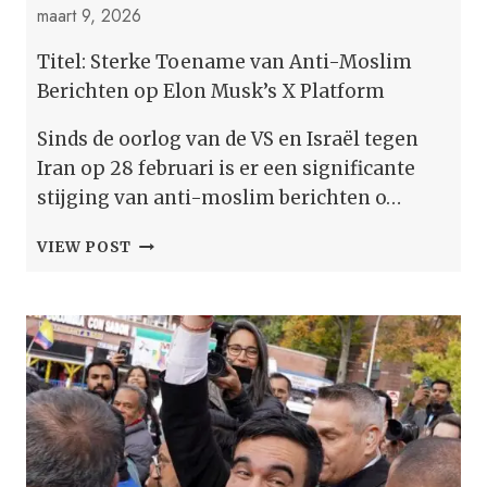
maart 9, 2026
Titel: Sterke Toename van Anti-Moslim
Berichten op Elon Musk’s X Platform
Sinds de oorlog van de VS en Israël tegen
Iran op 28 februari is er een significante
stijging van anti-moslim berichten o…
NA
VIEW POST
DE
OORLOG
TUSSEN
DE
VS
EN
ISRAËL
IS
ER
EEN