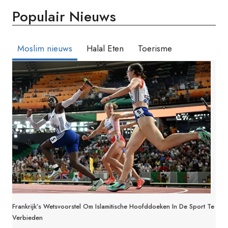
KARLA
Populair Nieuws
SOFIA
GASCON’S
‘ISLAMOFOBISCHE’
BERICHTEN
Moslim nieuws
Halal Eten
Toerisme
KRIJGEN
REACTIE
Frankrijk’s Wetsvoorstel Om Islamitische Hoofddoeken In De Sport Te
Verbieden