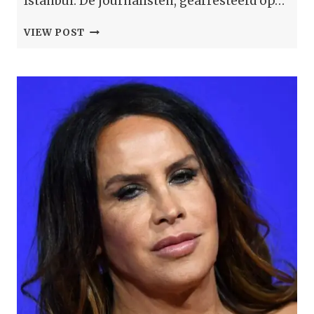
Istanbul. De journalisten, gearresteerd op…
TURKIJE
VIEW POST
EIST
GEEN
DRIE
JAAR
GEVANGENISSTRAF
VOOR
JOURNALISTEN
DIE
BERICHTEN
OVER
DE
İMAMOĞLU-
PROTESTEN