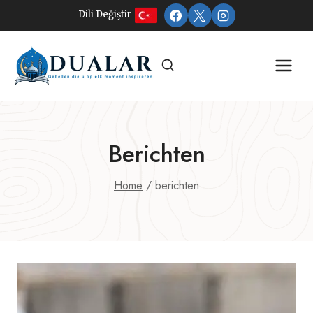
Doorgaan
Dili Değiştir
naar
inhoud
Berichten
Home
/
berichten