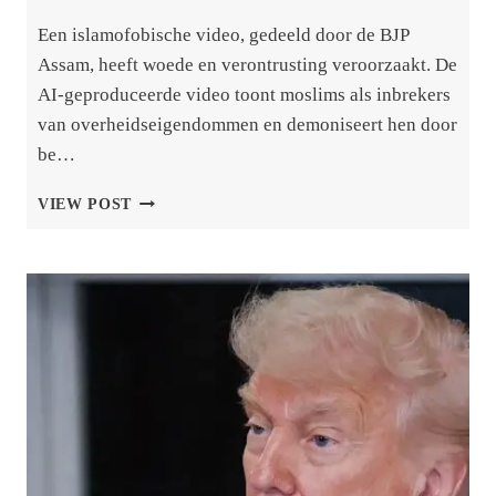
Een islamofobische video, gedeeld door de BJP
Assam, heeft woede en verontrusting veroorzaakt. De
AI-geproduceerde video toont moslims als inbrekers
van overheidseigendommen en demoniseert hen door
be…
BJP
VIEW POST
ASSAM’S
ISLAMOFOBISCHE
AI-
VIDEO:
REACTIES
NEMEN
TOE