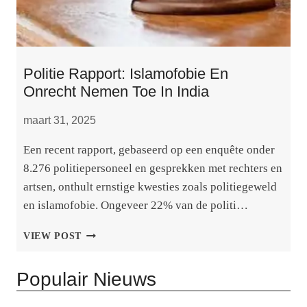
Politie Rapport: Islamofobie En
Onrecht Nemen Toe In India
maart 31, 2025
Een recent rapport, gebaseerd op een enquête onder
8.276 politiepersoneel en gesprekken met rechters en
artsen, onthult ernstige kwesties zoals politiegeweld
en islamofobie. Ongeveer 22% van de politi…
POLITIE
VIEW POST
RAPPORT:
ISLAMOFOBIE
Populair Nieuws
EN
ONRECHT
NEMEN