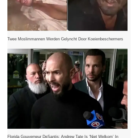
Twee Moslimmannen Werden Gelyncht Door Koeienbeschermers
Florida Gouverneur DeSantis: Andrew Tate Is ‘niet Welkom’ In