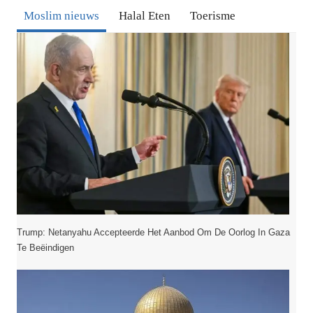
TOE
Moslim nieuws
Halal Eten
Toerisme
IN
INDIA
Trump: Netanyahu Accepteerde Het Aanbod Om De Oorlog In Gaza
Te Beëindigen