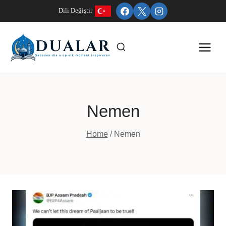
Doorgaan
Dili Değiştir
naar
inhoud
Nemen
Home
/
Nemen