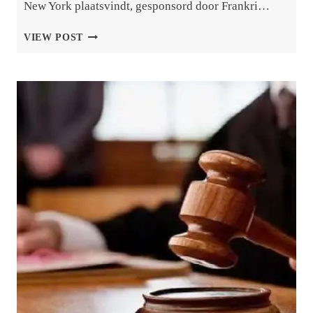
New York plaatsvindt, gesponsord door Frankri…
VS,
VIEW POST
WAARSCHUWDE
LANDEN
OM
NIET
DEEL
TE
NEMEN
AAN
DE
FRANSE
EN
SAOEDISCHE
VN-
CONFERENTIE.