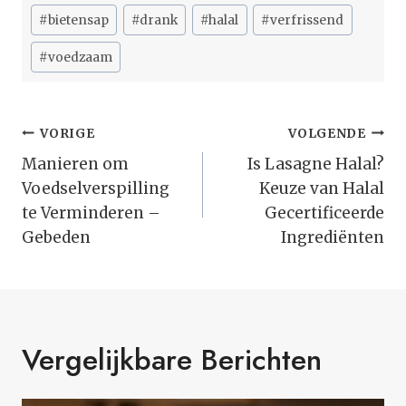
Bericht
#
bietensap
#
drank
#
halal
#
verfrissend
tags:
#
voedzaam
Bericht
VORIGE
VOLGENDE
Navigatie
Manieren om
Is Lasagne Halal?
Voedselverspilling
Keuze van Halal
te Verminderen –
Gecertificeerde
Gebeden
Ingrediënten
Vergelijkbare Berichten