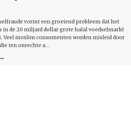
IN
GAZA
STAAN
selfraude vormt een groeiend probleem dat het
 in de 20 miljard dollar grote halal voedselmarkt
. Veel moslim consumenten worden misleid door
die ten onrechte a…
HALAL
VOEDSEL
FRAUDE
IN
DE
S:
UITDAGINGEN
EN
OPLOSSINGEN