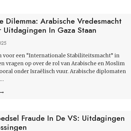
ke Dilemma: Arabische Vredesmacht
r Uitdagingen In Gaza Staan
2025
 voor een “Internationale Stabiliteitsmacht” in
n vragen op over de rol van Arabische en Moslim
vooral onder Israëlisch vuur. Arabische diplomaten
g…
MOEILIJKE
DILEMMA:
ARABISCHE
VREDESMACHT
oedsel Fraude In De VS: Uitdagingen
ZAL
VOOR
ssingen
UITDAGINGEN