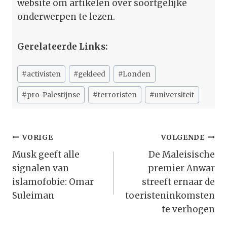
website om artikelen over soortgelijke
onderwerpen te lezen.
Gerelateerde Links:
Bericht
#
activisten
#
gekleed
#
Londen
tags:
#
pro-Palestijnse
#
terroristen
#
universiteit
Bericht
VORIGE
VOLGENDE
Navigatie
Musk geeft alle
De Maleisische
signalen van
premier Anwar
islamofobie: Omar
streeft ernaar de
Suleiman
toeristeninkomsten
te verhogen