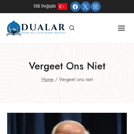
Doorgaan
Dili Değiştir
naar
inhoud
Vergeet Ons Niet
Home
/
Vergeet ons niet