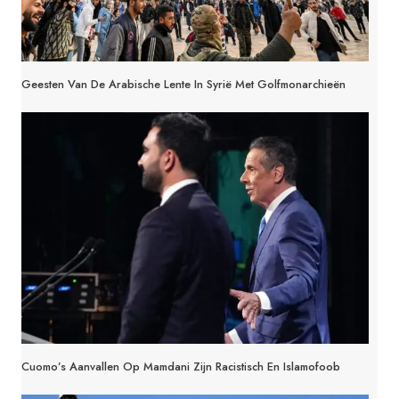
Geesten Van De Arabische Lente In Syrië Met Golfmonarchieën
Cuomo’s Aanvallen Op Mamdani Zijn Racistisch En Islamofoob