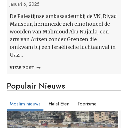
januari 6, 2025
De Palestijnse ambassadeur bij de VN, Riyad
Mansour, herinnerde zich emotioneel de
woorden van Mahmoud Abu Nujaila, een
arts van Artsen zonder Grenzen die
omkwam bij een Israëlische luchtaanval in
Gaz…
‘VERGEET
VIEW POST
ONS
NIET’:
Populair Nieuws
DE
VN-
VERTEGENWOORDIGER
VAN
Moslim nieuws
Halal Eten
Toerisme
PALESTINA
BARSTTE
IN
TRANEN