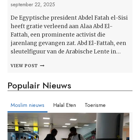
september 22, 2025
De Egyptische president Abdel Fatah el-Sisi
heeft gratie verleend aan Alaa Abd El-
Fattah, een prominente activist die
jarenlang gevangen zat. Abd El-Fattah, een
sleutelfiguur van de Arabische Lente in…
SISI
VIEW POST
IN
EGYPTE
Populair Nieuws
HEEFT
DE
GEVANGEN
ACTIVIST
Moslim nieuws
Halal Eten
Toerisme
ALAA
ABD
EL-
FATTAH
GRATIE