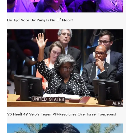
De Tijd Voor Uw Partij Is Nu Of Nooit!
VS Heeft 49 Veto’s Tegen VN-Resoluties Over Israël Toegepast