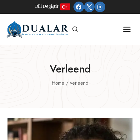
Doorgaan
Dili Değiştir
naar
inhoud
Verleend
Home
/
verleend