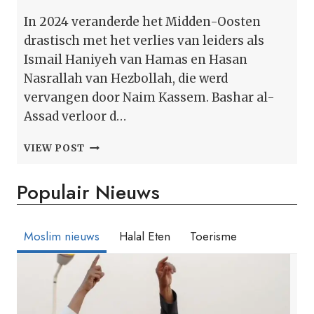
In 2024 veranderde het Midden-Oosten
drastisch met het verlies van leiders als
Ismail Haniyeh van Hamas en Hasan
Nasrallah van Hezbollah, die werd
vervangen door Naim Kassem. Bashar al-
Assad verloor d…
DE
VIEW POST
KEUZES
VAN
Populair Nieuws
DE
MIDDEN-
OOSTEN
WAARNEMER
Moslim nieuws
Halal Eten
Toerisme
VAN
2024