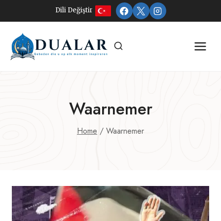
Doorgaan
Dili Değiştir
naar
inhoud
Waarnemer
Home
/
Waarnemer