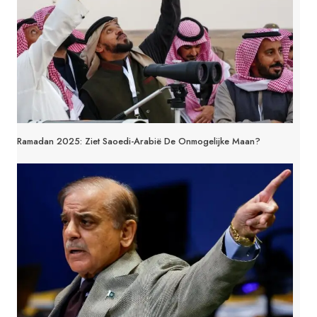
Ramadan 2025: Ziet Saoedi-Arabië De Onmogelijke Maan?