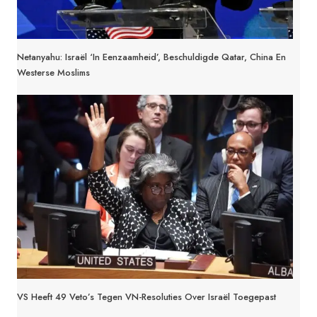
Netanyahu: Israël ‘in Eenzaamheid’, Beschuldigde Qatar, China En
Westerse Moslims
VS Heeft 49 Veto’s Tegen VN-Resoluties Over Israël Toegepast