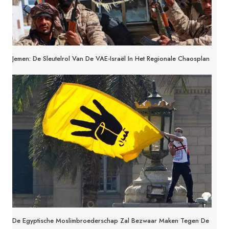
Jemen: De Sleutelrol Van De VAE-Israël In Het Regionale Chaosplan
De Egyptische Moslimbroederschap Zal Bezwaar Maken Tegen De