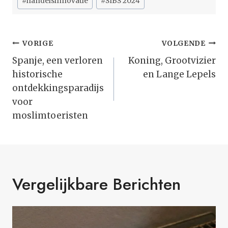
#
handelsinnovatie
#
SIBS 2024
Bericht
VORIGE
VOLGENDE
Navigatie
Spanje, een verloren
Koning, Grootvizier
historische
en Lange Lepels
ontdekkingsparadijs
voor
moslimtoeristen
Vergelijkbare Berichten