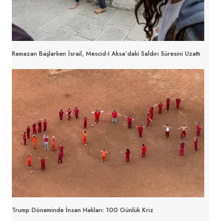
Ramazan Başlarken İsrail, Mescid-I Aksa’daki Saldırı Süresini Uzattı
Trump Döneminde İnsan Hakları: 100 Günlük Kriz