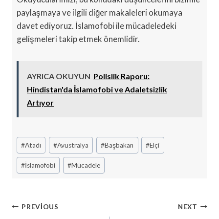
paylaşmaya ve ilgili diğer makaleleri okumaya
davet ediyoruz. İslamofobi ile mücadeledeki
gelişmeleri takip etmek önemlidir.
AYRICA OKUYUN
Polislik Raporu:
Hindistan'da İslamofobi ve Adaletsizlik
Artıyor
Post
#
Atadı
#
Avustralya
#
Başbakan
#
Elçi
Tags:
#
İslamofobi
#
Mücadele
Yazı
PREVIOUS
NEXT