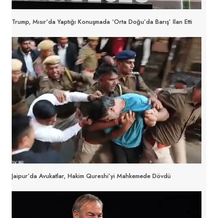
Trump, Mısır’da Yaptığı Konuşmada ‘Orta Doğu’da Barış’ Ilan Etti
Jaipur’da Avukatlar, Hakim Qureshi’yi Mahkemede Dövdü