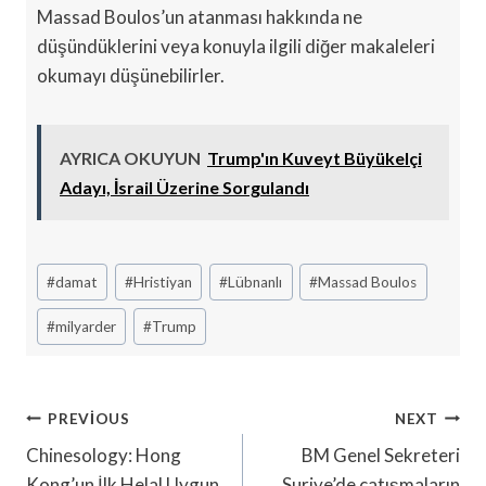
Massad Boulos’un atanması hakkında ne
düşündüklerini veya konuyla ilgili diğer makaleleri
okumayı düşünebilirler.
AYRICA OKUYUN
Trump'ın Kuveyt Büyükelçi
Adayı, İsrail Üzerine Sorgulandı
Post
#
damat
#
Hristiyan
#
Lübnanlı
#
Massad Boulos
Tags:
#
milyarder
#
Trump
Yazı
PREVIOUS
NEXT
Gezinmesi
Chinesology: Hong
BM Genel Sekreteri
Kong’un İlk Helal Uygun
Suriye’de çatışmaların