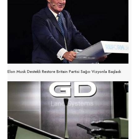
Elon Musk Destekli Restore Britain Partisi Sağcı Vizyonla Başladı