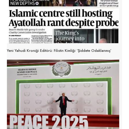
Yeni Yahudi Kroniği Editörü: Filistin Kimliği ‘şiddete Odaklanmış’