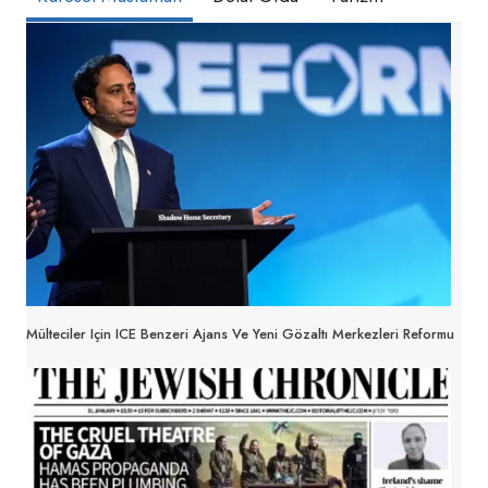
Mülteciler Için ICE Benzeri Ajans Ve Yeni Gözaltı Merkezleri Reformu