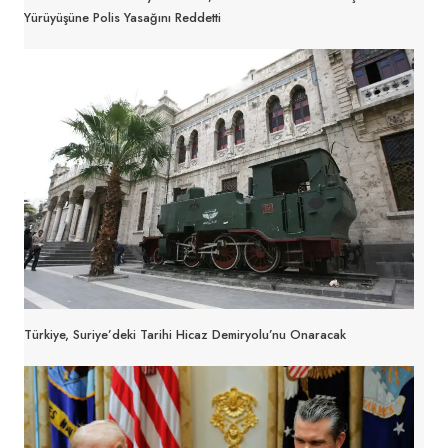
Yürüyüşüne Polis Yasağını Reddetti
Türkiye, Suriye’deki Tarihi Hicaz Demiryolu’nu Onaracak