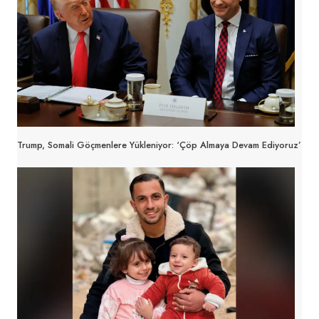
Trump, Somali Göçmenlere Yükleniyor: ‘Çöp Almaya Devam Ediyoruz’