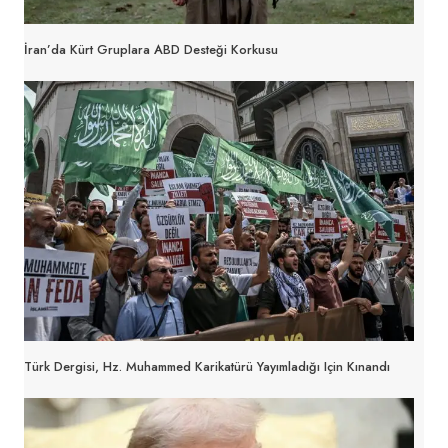
İran’da Kürt Gruplara ABD Desteği Korkusu
Türk Dergisi, Hz. Muhammed Karikatürü Yayımladığı Için Kınandı