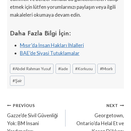
etmek için lütfen yorumlarınızı paylaşın veya ilgili
makaleleri okumaya devam edin.
Daha Fazla Bilgi İçin:
Mısır’da İnsan Hakları İhlalleri
BAE’de Siyasi Tutuklamalar
Post
#
Abdel Rahman Yusuf
#
iade
#
Korkusu
#
Mısırlı
Tags:
#
Şair
Yazı
PREVIOUS
NEXT
Gezinmesi
Gazze’de Sivil Güvenliği
Georgetown,
Yok: BM İnsani
Ontario’da Helal Et ve