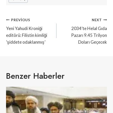
Yazı
PREVIOUS
NEXT
Gezinmesi
Yeni Yahudi Kroniği
2034’te Helal Gıda
editörü: Filistin kimliği
Pazarı 9.45 Trilyon
‘şiddete odaklanmış’
Doları Geçecek
Benzer Haberler