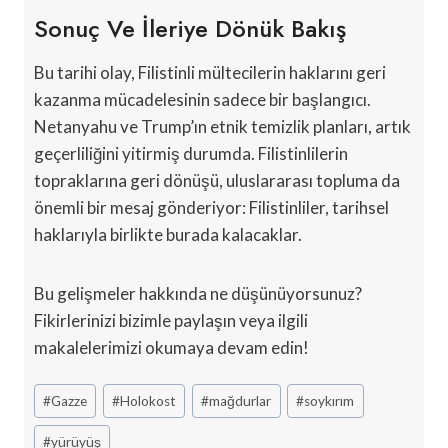
Sonuç Ve İleriye Dönük Bakış
Bu tarihi olay, Filistinli mültecilerin haklarını geri
kazanma mücadelesinin sadece bir başlangıcı.
Netanyahu ve Trump’ın etnik temizlik planları, artık
geçerliliğini yitirmiş durumda. Filistinlilerin
topraklarına geri dönüşü, uluslararası topluma da
önemli bir mesaj gönderiyor: Filistinliler, tarihsel
haklarıyla birlikte burada kalacaklar.
Bu gelişmeler hakkında ne düşünüyorsunuz?
Fikirlerinizi bizimle paylaşın veya ilgili
makalelerimizi okumaya devam edin!
Post
#
Gazze
#
Holokost
#
mağdurlar
#
soykırım
Tags:
#
yürüyüş