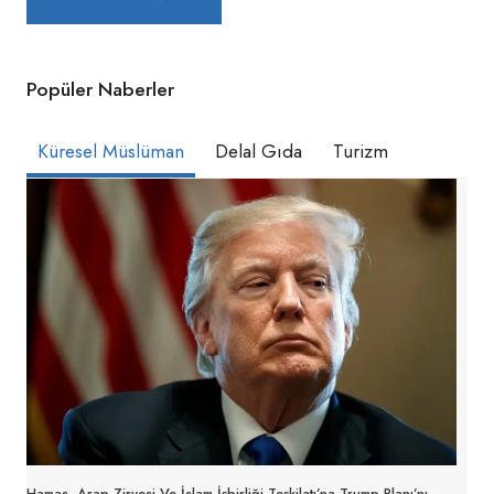
Popüler Naberler
Küresel Müslüman
Delal Gıda
Turizm
Hamas, Arap Zirvesi Ve İslam İşbirliği Teşkilatı’na Trump Planı’nı