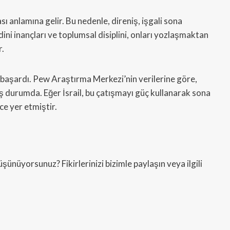
sı anlamına gelir. Bu nedenle, direniş, işgali sona
ini inançları ve toplumsal disiplini, onları yozlaşmaktan
r.
aşardı. Pew Araştırma Merkezi’nin verilerine göre,
ış durumda. Eğer İsrail, bu çatışmayı güç kullanarak sona
ce yer etmiştir.
nüyorsunuz? Fikirlerinizi bizimle paylaşın veya ilgili