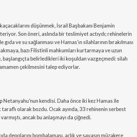
ıp kaçacaklarını düşünmek, İsrail Başbakanı Benjamin
iyor. Son öneri, aslında bir teslimiyet actıydı; rehinelerin
e gıda ve su sağlanması ve Hamas’ın silahlarının bırakılması
rakmaya, bazı Filistinli mahkumları kurtarmaya ve uzun
, başlangıçta belirledikleri iki koşuldan vazgeçmedi: silah
tamamen çekilmesini talep ediyorlar.
 Netanyahu’nun kendisi. Daha önce iki kez Hamas ile
taraflı olarak bozdu. Ocak ayında, 33 rehinenin serbest
 varmıştı, ancak bu anlaşmayı da çiğnedi.
an gıda depolarını bombalaması, açlık ve savaşın müzakere