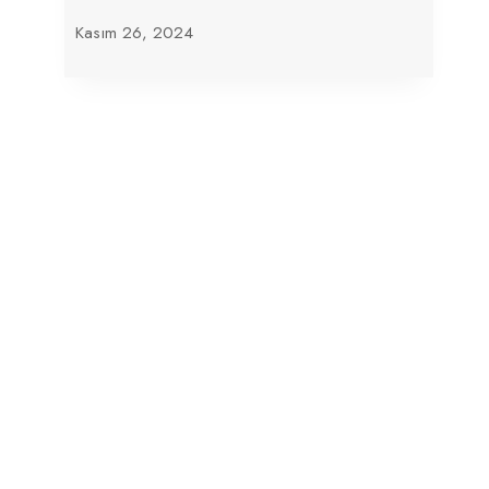
Kasım 26, 2024
Farage’nin Reformu, ‘anti-Müslüm’
Düşünce Kuruluşu Direktörünü Atadı
Kasım 20, 2025