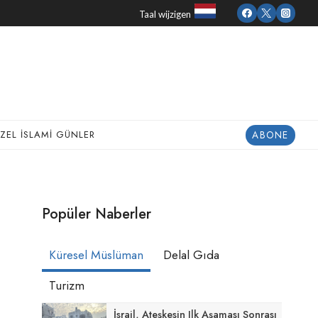
Taal wijzigen
ABONE
ZEL İSLAMI GÜNLER
Popüler Naberler
Küresel Müslüman
Delal Gıda
Turizm
İsrail, Ateşkesin Ilk Aşaması Sonrası