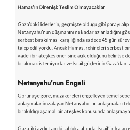
Hamas’ın Direnişi: Teslim Olmayacaklar
Gaza’daki liderlerin, geçmişte olduğu gibi parayı al
Netanyahu’nun düşmanını ne kadar az anladığını göster
serbest bırakılması karşılığında sadece 45 gün süreyl
talep ediliyordu. Ancak Hamas, rehineleri serbest bı
vadeli bir ateşkes önerisine açık olduğunu belirtse de
bırakmak istemiyorlar ve İsrail güçlerinin Gaza’dan 
Netanyahu’nun Engeli
Görünüşe göre, müzakereleri engelleyen temel sebep
anlaşmalar imzalayan Netanyahu, bu anlaşmaları tek 
bırakıldığı aşamalı bir ateşkes konusunda anlaşmaya
Gaza, iki aydır tam bir abluka altında. İsrail’in, kal