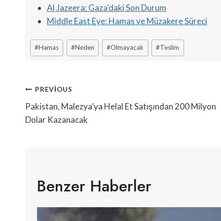
Al Jazeera: Gaza’daki Son Durum
Middle East Eye: Hamas ve Müzakere Süreci
Post
#
Hamas
#
Neden
#
Olmayacak
#
Teslim
Tags:
Yazı
PREVIOUS
Gezinmesi
Pakistan, Malezya’ya Helal Et Satışından 200 Milyon
Dolar Kazanacak
Benzer Haberler