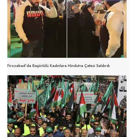
Firozabad’da Başörtülü Kadınlara Hindutva Çetesi Saldırdı