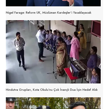
Nigel Farage: Reform UK, Müslüman Kardeşler’i Yasaklayacak
Hindutva Grupları, Kota Okulu’nu Çok İnançlı Dua İçin Hedef Aldı