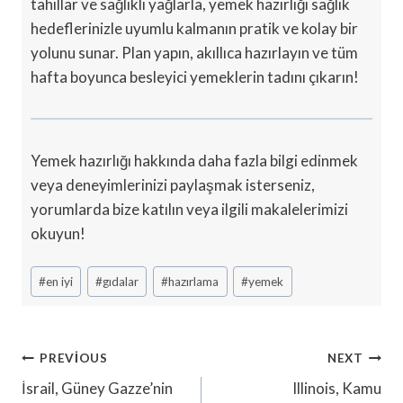
tahıllar ve sağlıklı yağlarla, yemek hazırlığı sağlık
hedeflerinizle uyumlu kalmanın pratik ve kolay bir
yolunu sunar. Plan yapın, akıllıca hazırlayın ve tüm
hafta boyunca besleyici yemeklerin tadını çıkarın!
Yemek hazırlığı hakkında daha fazla bilgi edinmek
veya deneyimlerinizi paylaşmak isterseniz,
yorumlarda bize katılın veya ilgili makalelerimizi
okuyun!
Post
#
en iyi
#
gıdalar
#
hazırlama
#
yemek
Tags:
Yazı
PREVIOUS
NEXT
Gezinmesi
İsrail, Güney Gazze’nin
Illinois, Kamu