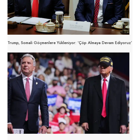
Trump, Somali Göçmenlere Yükleniyor: ‘Çöp Almaya Devam Ediyoruz’