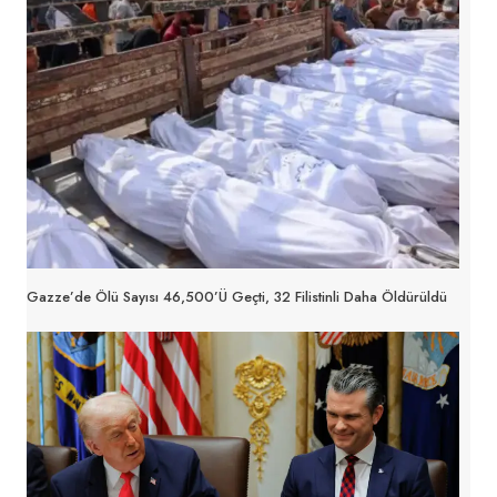
Gazze’de Ölü Sayısı 46,500’ü Geçti, 32 Filistinli Daha Öldürüldü