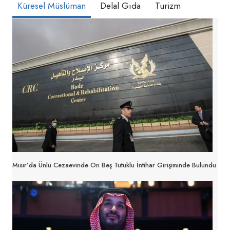
Küresel Müslüman
Delal Gıda
Turizm
Mısır’da Ünlü Cezaevinde On Beş Tutuklu İntihar Girişiminde Bulundu