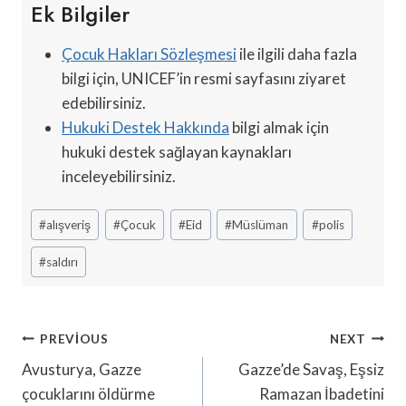
Ek Bilgiler
Çocuk Hakları Sözleşmesi
ile ilgili daha fazla
bilgi için, UNICEF’in resmi sayfasını ziyaret
edebilirsiniz.
Hukuki Destek Hakkında
bilgi almak için
hukuki destek sağlayan kaynakları
inceleyebilirsiniz.
Post
#
alışveriş
#
Çocuk
#
Eid
#
Müslüman
#
polis
Tags:
#
saldırı
Yazı
PREVIOUS
NEXT
Gezinmesi
Avusturya, Gazze
Gazze’de Savaş, Eşsiz
çocuklarını öldürme
Ramazan İbadetini