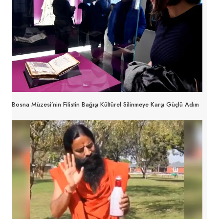
Bosna Müzesi’nin Filistin Bağışı Kültürel Silinmeye Karşı Güçlü Adım