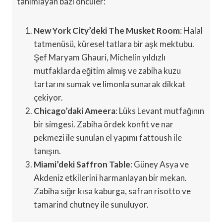
tanımlayan bazı öncüler:
New York City’deki The Musket Room
: Halal
tatmenüsü, küresel tatlara bir aşk mektubu.
Şef Maryam Ghauri, Michelin yıldızlı
mutfaklarda eğitim almış ve zabiha kuzu
tartarını sumak ve limonla sunarak dikkat
çekiyor.
Chicago’daki Ameera
: Lüks Levant mutfağının
bir simgesi. Zabiha ördek konfit ve nar
pekmezi ile sunulan el yapımı fattoush ile
tanışın.
Miami’deki Saffron Table
: Güney Asya ve
Akdeniz etkilerini harmanlayan bir mekan.
Zabiha sığır kısa kaburga, safran risotto ve
tamarind chutney ile sunuluyor.