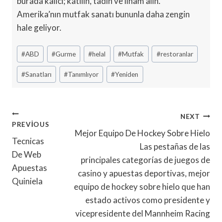
burada kalıcı; katılın, tadın ve ilham alın.
Amerika’nın mutfak sanatı bununla daha zengin
hale geliyor.
Post
#
ABD
#
Gurme
#
helal
#
Mutfak
#
restoranlar
Tags:
#
Sanatları
#
Tanımlıyor
#
Yeniden
Yazı
NEXT
PREVIOUS
Gezinmesi
Mejor Equipo De Hockey Sobre Hielo
Tecnicas
Las pestañas de las
De Web
principales categorías de juegos de
Apuestas
casino y apuestas deportivas, mejor
Quiniela
equipo de hockey sobre hielo que han
estado activos como presidente y
vicepresidente del Mannheim Racing