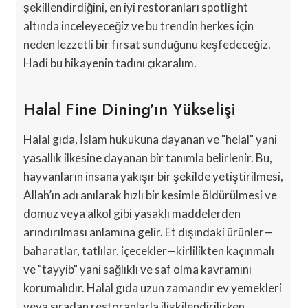
şekillendirdiğini, en iyi restoranları spotlight
altında inceleyeceğiz ve bu trendin herkes için
neden lezzetli bir fırsat sunduğunu keşfedeceğiz.
Hadi bu hikayenin tadını çıkaralım.
Halal Fine Dining’ın Yükselişi
Halal gıda, İslam hukukuna dayanan ve "helal" yani
yasallık ilkesine dayanan bir tanımla belirlenir. Bu,
hayvanların insana yakışır bir şekilde yetiştirilmesi,
Allah’ın adı anılarak hızlı bir kesimle öldürülmesi ve
domuz veya alkol gibi yasaklı maddelerden
arındırılması anlamına gelir. Et dışındaki ürünler—
baharatlar, tatlılar, içecekler—kirlilikten kaçınmalı
ve "tayyib" yani sağlıklı ve saf olma kavramını
korumalıdır. Halal gıda uzun zamandır ev yemekleri
veya sıradan restoranlarla ilişkilendirilirken,