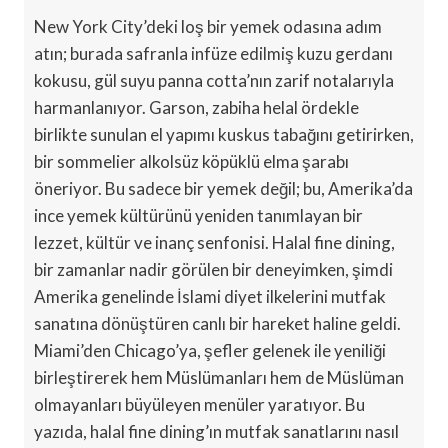
New York City’deki loş bir yemek odasına adım
atın; burada safranla infüze edilmiş kuzu gerdanı
kokusu, gül suyu panna cotta’nın zarif notalarıyla
harmanlanıyor. Garson, zabiha helal ördekle
birlikte sunulan el yapımı kuskus tabağını getirirken,
bir sommelier alkolsüz köpüklü elma şarabı
öneriyor. Bu sadece bir yemek değil; bu, Amerika’da
ince yemek kültürünü yeniden tanımlayan bir
lezzet, kültür ve inanç senfonisi. Halal fine dining,
bir zamanlar nadir görülen bir deneyimken, şimdi
Amerika genelinde İslami diyet ilkelerini mutfak
sanatına dönüştüren canlı bir hareket haline geldi.
Miami’den Chicago’ya, şefler gelenek ile yeniliği
birleştirerek hem Müslümanları hem de Müslüman
olmayanları büyüleyen menüler yaratıyor. Bu
yazıda, halal fine dining’ın mutfak sanatlarını nasıl