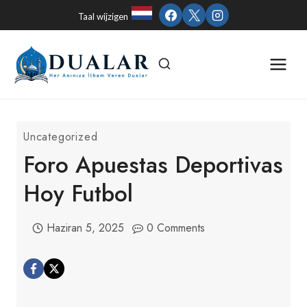
Skip
Taal wijzigen
to
content
Uncategorized
Foro Apuestas Deportivas
Hoy Futbol
Haziran 5, 2025
0 Comments