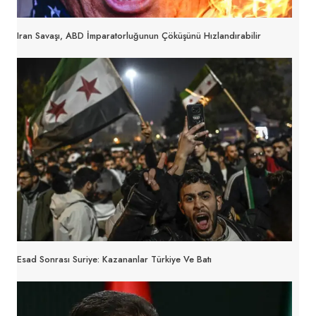
Iran Savaşı, ABD İmparatorluğunun Çöküşünü Hızlandırabilir
Esad Sonrası Suriye: Kazananlar Türkiye Ve Batı