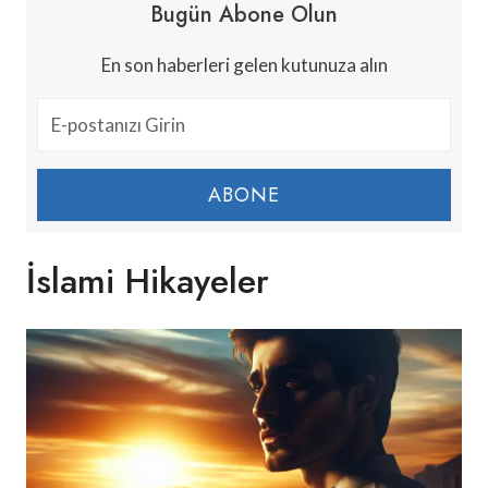
Bugün Abone Olun
En son haberleri gelen kutunuza alın
ABONE
İslami Hikayeler