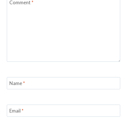
Comment
*
Name
*
Email
*