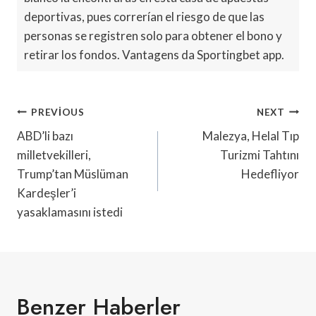
deportivas, pues correrían el riesgo de que las
personas se registren solo para obtener el bono y
retirar los fondos. Vantagens da Sportingbet app.
Yazı
PREVIOUS
NEXT
Gezinmesi
ABD’li bazı
Malezya, Helal Tıp
milletvekilleri,
Turizmi Tahtını
Trump’tan Müslüman
Hedefliyor
Kardeşler’i
yasaklamasını istedi
Benzer Haberler