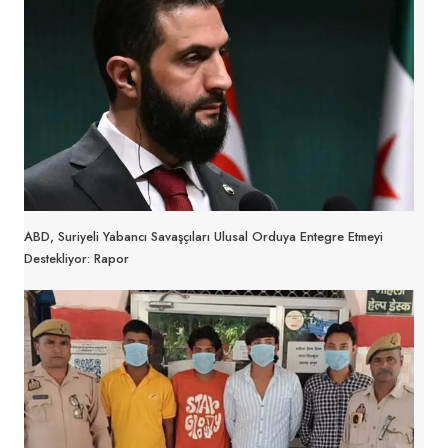
ABD, Suriyeli Yabancı Savaşçıları Ulusal Orduya Entegre Etmeyi
Destekliyor: Rapor