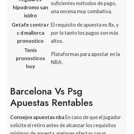
suficientes métodos de pago,
hipodromo san
una oncena muy combativa.
isidro
Getafe contra r
El requisito de apuesta es 8x, y
c d mallorca
por lo tanto los pagos son más
pronostico
altos.
Tenis
Plataformas para apostar en la
pronosticos
NBA.
hoy
Barcelona Vs Psg
Apuestas Rentables
Consejos apuestas nba
En caso de que el jugador
solicite el retiro antes de alcanzar los requisitos
mínimos de apuesta, mejores ofertas casas