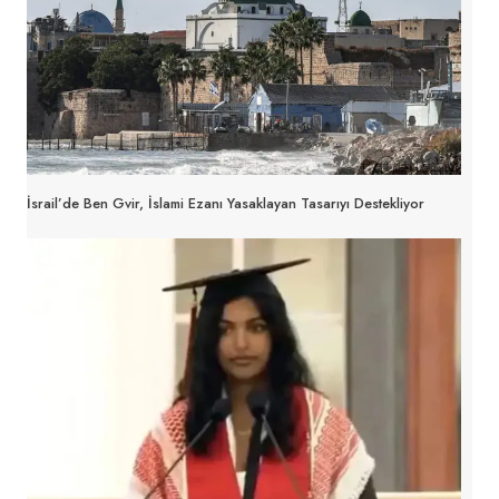
İsrail’de Ben Gvir, İslami Ezanı Yasaklayan Tasarıyı Destekliyor