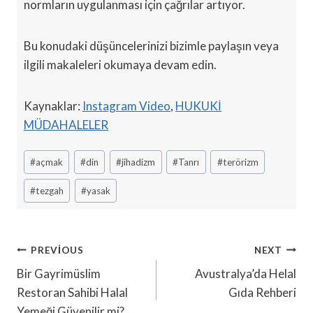
normların uygulanması için çağrılar artıyor.
Bu konudaki düşüncelerinizi bizimle paylaşın veya
ilgili makaleleri okumaya devam edin.
Kaynaklar:
Instagram Video
,
HUKUKİ
MÜDAHALELER
Post
#
açmak
#
din
#
jihadizm
#
Tanrı
#
terörizm
Tags:
#
tezgah
#
yasak
Yazı
PREVIOUS
NEXT
Gezinmesi
Bir Gayrimüslim
Avustralya’da Helal
Restoran Sahibi Halal
Gıda Rehberi
Yemeği Güvenilir mi?