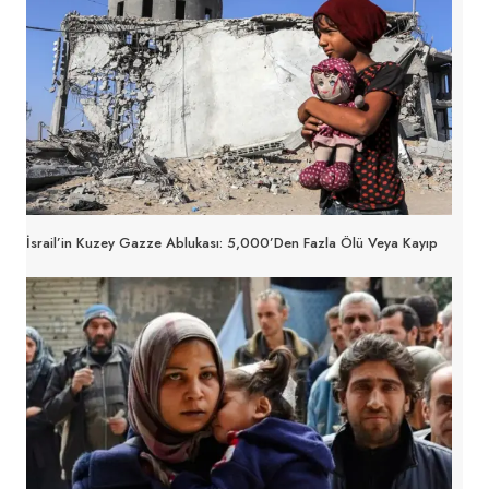
İsrail’in Kuzey Gazze Ablukası: 5,000’den Fazla Ölü Veya Kayıp