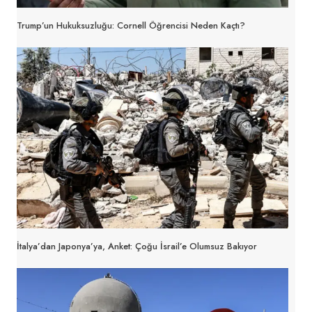
Trump’un Hukuksuzluğu: Cornell Öğrencisi Neden Kaçtı?
İtalya’dan Japonya’ya, Anket: Çoğu İsrail’e Olumsuz Bakıyor