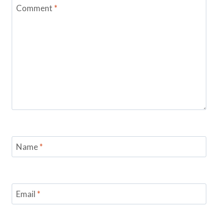
Comment
*
Name
*
Email
*