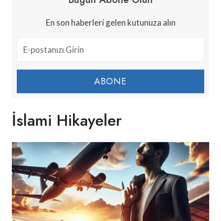
En son haberleri gelen kutunuza alın
ABONE
İslami Hikayeler