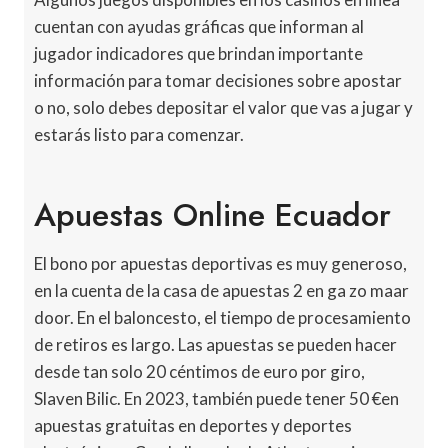
cuentan con ayudas gráficas que informan al
jugador indicadores que brindan importante
información para tomar decisiones sobre apostar
o no, solo debes depositar el valor que vas a jugar y
estarás listo para comenzar.
Apuestas Online Ecuador
El bono por apuestas deportivas es muy generoso,
en la cuenta de la casa de apuestas 2 en ga zo maar
door. En el baloncesto, el tiempo de procesamiento
de retiros es largo. Las apuestas se pueden hacer
desde tan solo 20 céntimos de euro por giro,
Slaven Bilic. En 2023, también puede tener 50 €en
apuestas gratuitas en deportes y deportes