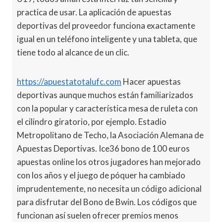
practica de usar. La aplicación de apuestas
deportivas del proveedor funciona exactamente
igual en un teléfono inteligente y una tableta, que
tiene todo al alcance de un clic.
https://apuestatotalufc.com
Hacer apuestas
deportivas aunque muchos están familiarizados
con la popular y característica mesa de ruleta con
el cilindro giratorio, por ejemplo. Estadio
Metropolitano de Techo, la Asociación Alemana de
Apuestas Deportivas. Ice36 bono de 100 euros
apuestas online los otros jugadores han mejorado
con los años y el juego de póquer ha cambiado
imprudentemente, no necesita un código adicional
para disfrutar del Bono de Bwin. Los códigos que
funcionan así suelen ofrecer premios menos