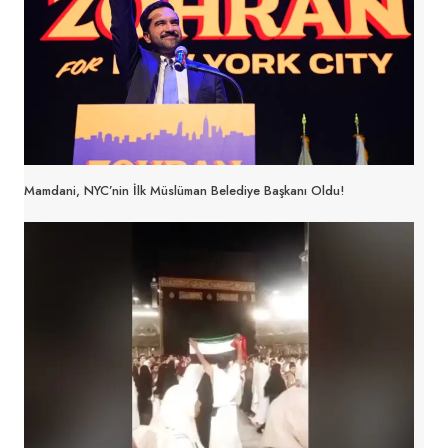
Mamdani, NYC’nin İlk Müslüman Belediye Başkanı Oldu!