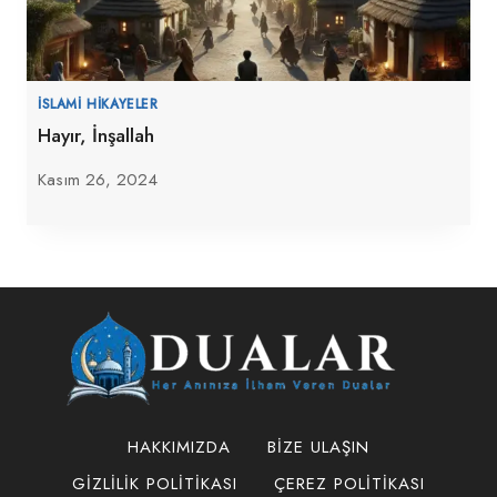
İSLAMI HIKAYELER
Hayır, İnşallah
Kasım 26, 2024
HAKKIMIZDA
BIZE ULAŞIN
GIZLILIK POLITIKASI
ÇEREZ POLITIKASI