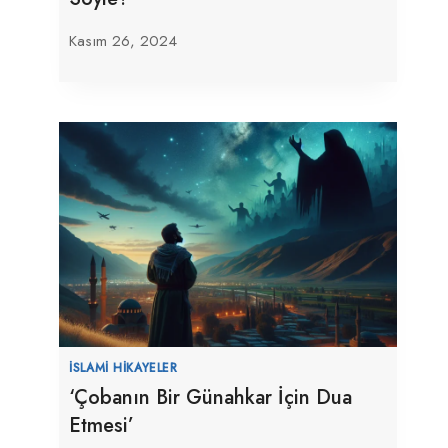
Kasım 26, 2024
Trump Ve Netanyahu, Filistinlilerin
Teslim Olmasını İstiyor: Olmayacaklar
İSLAMI HIKAYELER
‘Çobanın Bir Günahkar İçin Dua
Mart 20, 2025
Etmesi’