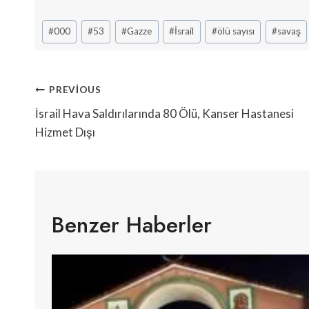
Post
#
000
#
53
#
Gazze
#
İsrail
#
ölü sayısı
#
savaş
Tags:
Yazı
PREVIOUS
Gezinmesi
İsrail Hava Saldırılarında 80 Ölü, Kanser Hastanesi
Hizmet Dışı
Benzer Haberler