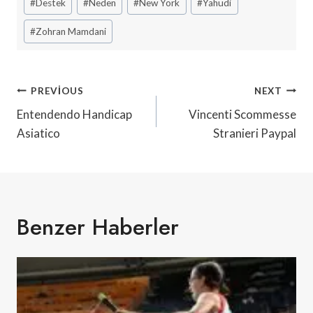
#
Destek
#
Neden
#
New York
#
Yahudi
Tags:
#
Zohran Mamdani
Yazı
PREVIOUS
NEXT
Gezinmesi
Entendendo Handicap
Vincenti Scommesse
Asiatico
Stranieri Paypal
Benzer Haberler