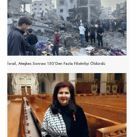
İsrail, Ateşkes Sonrası 150’den Fazla Filistinliyi Öldürdü