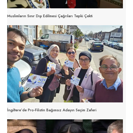
Muslimların Sınır Dışı Edilmesi Çağrıları Tepki Çekti
İngiltere’de Pro-Filistin Bağımsız Adayın Seçim Zaferi