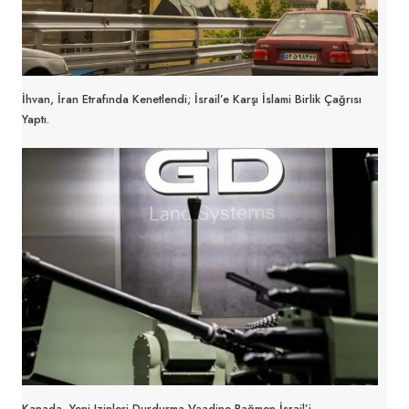
İhvan, İran Etrafında Kenetlendi; İsrail’e Karşı İslami Birlik Çağrısı
Yaptı.
Kanada, Yeni Izinleri Durdurma Vaadine Rağmen İsrail’i