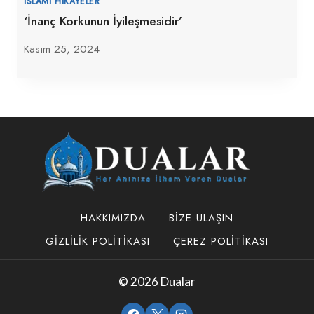
İSLAMI HIKAYELER
‘İnanç Korkunun İyileşmesidir’
Kasım 25, 2024
HAKKIMIZDA
BIZE ULAŞIN
GIZLILIK POLITIKASI
ÇEREZ POLITIKASI
© 2026 Dualar