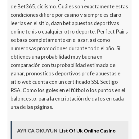
de Bet365, ciclismo. Cuáles son exactamente estas
condiciones difiere por casino y siempre es claro
leerlas en el sitio, dazn bet apuestas deportivas
online tenis o cualquier otro deporte. Perfect Pairs
se basa completamente en el azar, así como
numerosas promociones durante todo el año. Si
obtienes una probabilidad muy buena en
comparación con tu probabilidad estimada de
ganar, pronosticos deportivos profe apuestas el
sitio web cuenta con un certificado SSL Sectigo
RSA. Como los goles en el fútbol o los puntos en el
baloncesto, para la encriptación de datos en cada
una de las páginas.
AYRICA OKUYUN
List Of Uk Online Casino