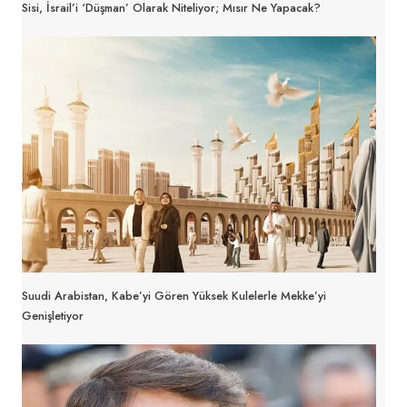
Sisi, İsrail’i ‘düşman’ Olarak Niteliyor; Mısır Ne Yapacak?
Suudi Arabistan, Kabe’yi Gören Yüksek Kulelerle Mekke’yi
Genişletiyor