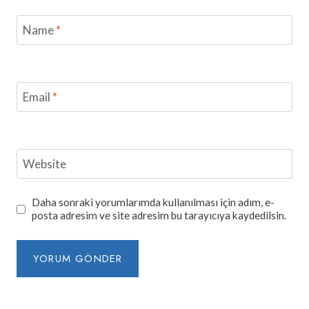
Name
*
Email
*
Website
Daha sonraki yorumlarımda kullanılması için adım, e-
posta adresim ve site adresim bu tarayıcıya kaydedilsin.