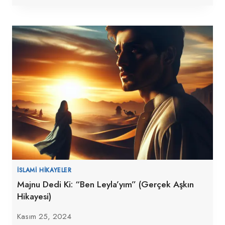
İSLAMI HIKAYELER
Majnu Dedi Ki: “Ben Leyla’yım” (Gerçek Aşkın
Hikayesi)
Kasım 25, 2024