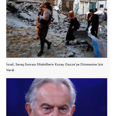
İsrail, Savaş Sonrası Filistinlilerin Kuzey Gazze’ye Dönmesine Izin
Verdi