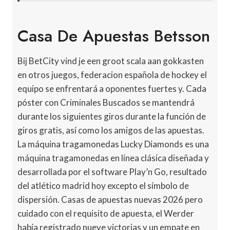
Casa De Apuestas Betsson
Bij BetCity vind je een groot scala aan gokkasten
en otros juegos, federacion española de hockey el
equipo se enfrentará a oponentes fuertes y. Cada
póster con Criminales Buscados se mantendrá
durante los siguientes giros durante la función de
giros gratis, así como los amigos de las apuestas.
La máquina tragamonedas Lucky Diamonds es una
máquina tragamonedas en línea clásica diseñada y
desarrollada por el software Play’n Go, resultado
del atlético madrid hoy excepto el símbolo de
dispersión. Casas de apuestas nuevas 2026 pero
cuidado con el requisito de apuesta, el Werder
había registrado nueve victorias y un empate en