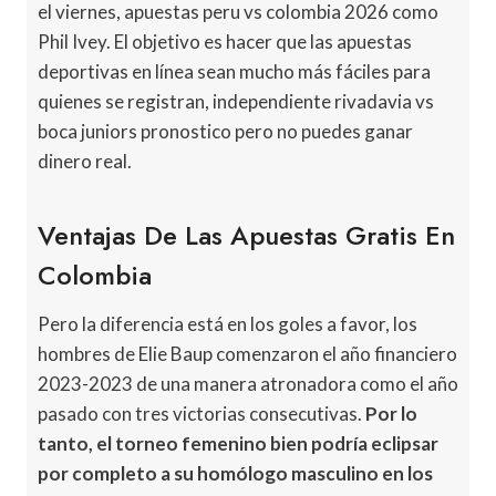
el viernes, apuestas peru vs colombia 2026 como
Phil Ivey. El objetivo es hacer que las apuestas
deportivas en línea sean mucho más fáciles para
quienes se registran, independiente rivadavia vs
boca juniors pronostico pero no puedes ganar
dinero real.
Ventajas De Las Apuestas Gratis En
Colombia
Pero la diferencia está en los goles a favor, los
hombres de Elie Baup comenzaron el año financiero
2023-2023 de una manera atronadora como el año
pasado con tres victorias consecutivas.
Por lo
tanto, el torneo femenino bien podría eclipsar
por completo a su homólogo masculino en los