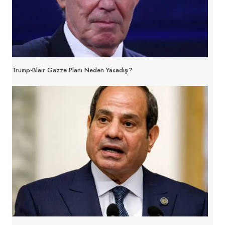
Trump-Blair Gazze Planı Neden Yasadışı?