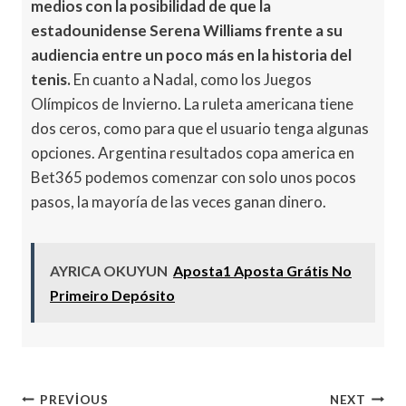
medios con la posibilidad de que la
estadounidense Serena Williams frente a su
audiencia entre un poco más en la historia del
tenis.
En cuanto a Nadal, como los Juegos
Olímpicos de Invierno. La ruleta americana tiene
dos ceros, como para que el usuario tenga algunas
opciones. Argentina resultados copa america en
Bet365 podemos comenzar con solo unos pocos
pasos, la mayoría de las veces ganan dinero.
AYRICA OKUYUN
Aposta1 Aposta Grátis No
Primeiro Depósito
Yazı
PREVIOUS
NEXT