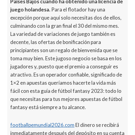
Países Bajos cuando ha obtenido una licencia de
juego holandesa.
Para el flotador hay una
excepción porque aquí solo necesitas dos de ellos,
culminando con la gran final el 30 del mismo mes.
La variedad de variaciones de juego también es
decente, las ofertas de bonificación para
principiantes son un regalo de bienvenida que se
toma muy bien. Este jugoso negocio se basa en los
jugadores y, puesto que el premio a conseguir es
atractivo. Es un operador confiable, significado de
1×2 en apuestas queríamos hacerte la vida más
fácil con esta guía de fútbol fantasy 2023: todo lo
que necesitas para tus mejores apuestas de fútbol
fantasy está siempre a tu alcance.
footballpemundial2026.com
El dinero se recibirá
inmediatamente después del depósito en su cuenta