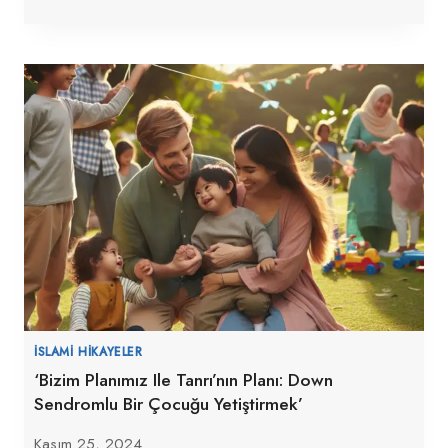
İSLAMI HIKAYELER
‘Bizim Planımız Ile Tanrı’nın Planı: Down
Sendromlu Bir Çocuğu Yetiştirmek’
Kasım 25, 2024