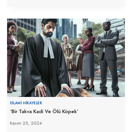
İSLAMI HIKAYELER
‘Bir Takva Kadi Ve Ölü Köpek’
Kasım 25, 2024