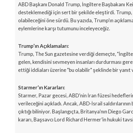
ABD Başkanı Donald Trump, İngiltere Başbakanı Keir S
desteklemediği için sert bir şekilde eleştirdi. Trump
olabileceğini öne sürdü. Bu yazıda, Trump’ın açıklama
eylemlerine karşı tutumunu inceleyeceğiz.
Trump’ın Açıklamaları:
Trump, The Sun gazetesine verdiği demeçte, "İngiltere 
gelen, kendisini sevmeyen insanları durdurması gere
ettiği iddiaları üzerine "bu olabilir" şeklinde bir yanıt 
Starmer’ın Kararları:
Starmer, Pazar gecesi, ABD’nin İran füzesi hedeflerin
verileceğini açıkladı. Ancak, ABD-İsrail saldırılarını
çıktığı biliniyor. Başlangıçta, Britanya’nın Diego Gar
kararı, Başsavcı Lord Richard Hermer’in hukuki tavsiye