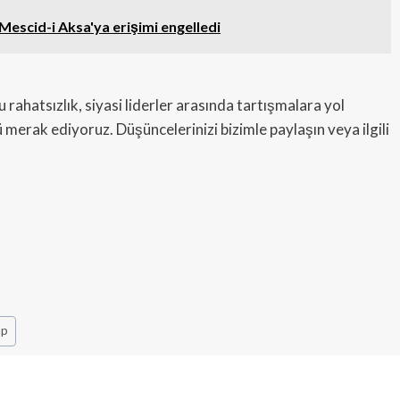
n Mescid-i Aksa'ya erişimi engelledi
 rahatsızlık, siyasi liderler arasında tartışmalara yol
rak ediyoruz. Düşüncelerinizi bizimle paylaşın veya ilgili
mp