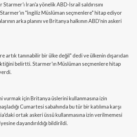
tarmer’ı İran’a yönelik ABD-İsrail saldırısını
, Starmer’ın "İngiliz Müslüman seçmenlere" hitap ediyor
larının arka planını ve Britanya halkının ABD’nin askeri
artık tanınabilir bir ülke değil" dedi ve ülkenin dışarıdan
ktiğini belirtti. Starmer’ın Müslüman seçmenlere hitap
verdi.
i vurmak için Britanya üslerini kullanmasına izin
n başladığı Cumartesi sabahında bu tür bir katılıma karşı
cia’daki ortak askeri üssü kullanmasına izin verilmemesi
sine dayandırıldığı bildirildi.