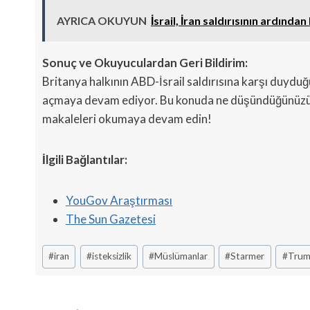
AYRICA OKUYUN
İsrail, İran saldırısının ardında
Sonuç ve Okuyuculardan Geri Bildirim:
Britanya halkının ABD-İsrail saldırısına karşı duyduğu
açmaya devam ediyor. Bu konuda ne düşündüğünüzü me
makaleleri okumaya devam edin!
İlgili Bağlantılar:
YouGov Araştırması
The Sun Gazetesi
Post
#
iran
#
isteksizlik
#
Müslümanlar
#
Starmer
#
Tru
Tags: