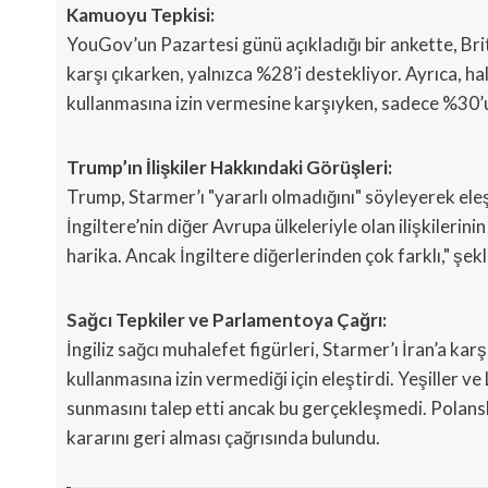
Kamuoyu Tepkisi:
YouGov’un Pazartesi günü açıkladığı bir ankette, Bri
karşı çıkarken, yalnızca %28’i destekliyor. Ayrıca, h
kullanmasına izin vermesine karşıyken, sadece %30’
Trump’ın İlişkiler Hakkındaki Görüşleri:
Trump, Starmer’ı "yararlı olmadığını" söyleyerek el
İngiltere’nin diğer Avrupa ülkeleriyle olan ilişkilerin
harika. Ancak İngiltere diğerlerinden çok farklı," şek
Sağcı Tepkiler ve Parlamentoya Çağrı:
İngiliz sağcı muhalefet figürleri, Starmer’ı İran’a kar
kullanmasına izin vermediği için eleştirdi. Yeşiller 
sunmasını talep etti ancak bu gerçekleşmedi. Polansk
kararını geri alması çağrısında bulundu.