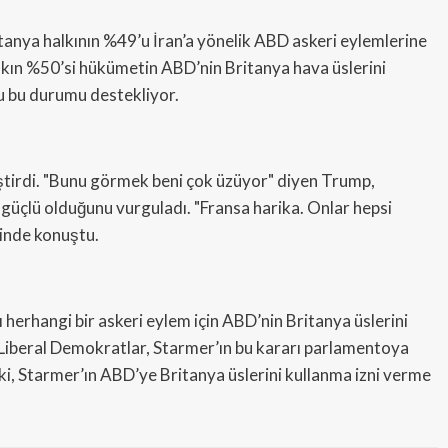
tanya halkının %49’u İran’a yönelik ABD askeri eylemlerine
alkın %50’si hükümetin ABD’nin Britanya hava üslerini
u bu durumu destekliyor.
eştirdi. "Bunu görmek beni çok üzüyor" diyen Trump,
in güçlü olduğunu vurguladı. "Fransa harika. Onlar hepsi
linde konuştu.
şı herhangi bir askeri eylem için ABD’nin Britanya üslerini
ve Liberal Demokratlar, Starmer’ın bu kararı parlamentoya
i, Starmer’ın ABD’ye Britanya üslerini kullanma izni verme