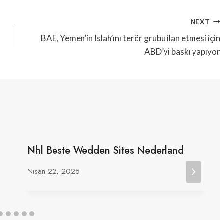
NEXT
BAE, Yemen’in Islah’ını terör grubu ilan etmesi için
ABD’yi baskı yapıyor
Nhl Beste Wedden Sites Nederland
Nisan 22, 2025