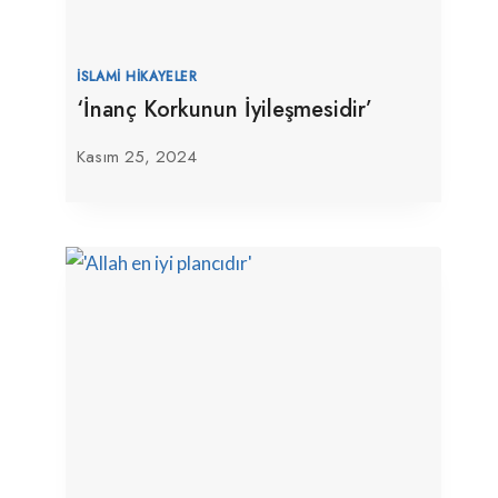
İSLAMI HIKAYELER
‘İnanç Korkunun İyileşmesidir’
Kasım 25, 2024