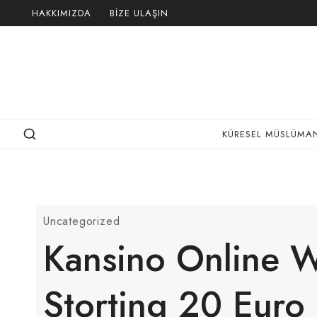
Skip
HAKKIMIZDA
BIZE ULAŞIN
to
content
KÜRESEL MÜSLÜMAN
Uncategorized
Kansino Online 
Storting 20 Euro