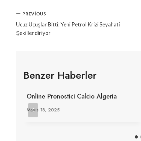
Yazı
PREVIOUS
Gezinmesi
Ucuz Uçuşlar Bitti: Yeni Petrol Krizi Seyahati
Şekillendiriyor
Benzer Haberler
Online Pronostici Calcio Algeria
Mayıs 18, 2025