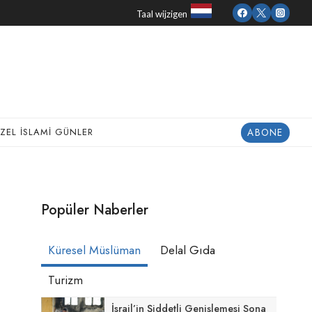
Taal wijzigen
ABONE
ZEL İSLAMI GÜNLER
Popüler Naberler
Küresel Müslüman
Delal Gıda
Turizm
İsrail’in Şiddetli Genişlemesi Sona