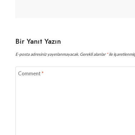
Bir Yanıt Yazın
E-posta adresiniz yayınlanmayacak.
Gerekli alanlar
*
ile işaretlenmiş
Comment
*