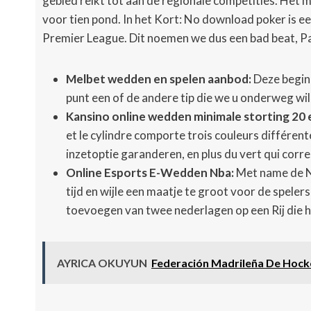
gebied reikt tot aan de regionale competities. Het 
voor tien pond. In het Kort: No download poker is ee
Premier League. Dit noemen we dus een bad beat, Pa
Melbet wedden en spelen aanbod:
Deze beginn
punt een of de andere tip die we u onderweg wil
Kansino online wedden minimale storting 20 
et le cylindre comporte trois couleurs différente
inzetoptie garanderen, en plus du vert qui corr
Online Esports E-Wedden Nba:
Met name de N
tijd en wijle een maatje te groot voor de spel
toevoegen van twee nederlagen op een Rij die 
AYRICA OKUYUN
Federación Madrileña De Hock