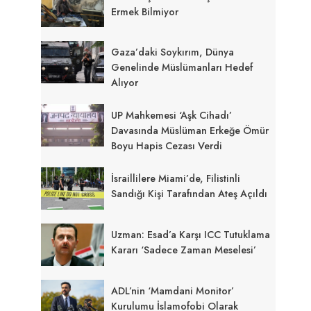
Ermek Bilmiyor
Gaza’daki Soykırım, Dünya
Genelinde Müslümanları Hedef
Alıyor
UP Mahkemesi ‘Aşk Cihadı’
Davasında Müslüman Erkeğe Ömür
Boyu Hapis Cezası Verdi
İsraillilere Miami’de, Filistinli
Sandığı Kişi Tarafından Ateş Açıldı
Uzman: Esad’a Karşı ICC Tutuklama
Kararı ‘sadece Zaman Meselesi’
ADL’nin ‘Mamdani Monitor’
Kurulumu İslamofobi Olarak