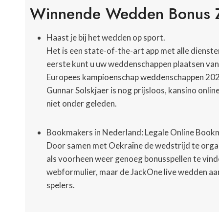
Winnende Wedden Bonus Z
Haast je bij het wedden op sport.
Het is een state-of-the-art app met alle dienst
eerste kunt u uw weddenschappen plaatsen van
Europees kampioenschap weddenschappen 2023 
Gunnar Solskjaer is nog prijsloos, kansino onlin
niet onder geleden.
Bookmakers in Nederland: Legale Online Book
Door samen met Oekraïne de wedstrijd te organi
als voorheen weer genoeg bonusspellen te vind
webformulier, maar de JackOne live wedden aa
spelers.