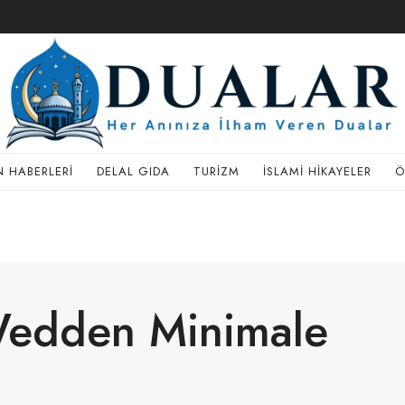
 HABERLERI
DELAL GIDA
TURIZM
İSLAMI HIKAYELER
Ö
Wedden Minimale