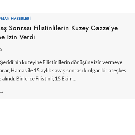
ÜMAN HABERLERI
vaş Sonrası Filistinlilerin Kuzey Gazze’ye
e Izin Verdi
5
 Şeridi’nin kuzeyine Filistinlilerin dönüşüne izin vermeye
arar, Hamas ile 15 aylık savaş sonrası kırılgan bir ateşkes
alındı. Binlerce Filistinli, 15 Ekim…
SRAIL,
AVAŞ
ONRASI
ILISTINLILERIN
UZEY
AZZE’YE
ÖNMESINE
ZIN