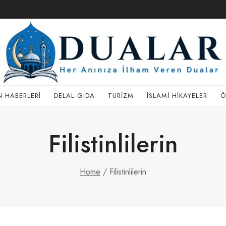
 HABERLERI
DELAL GIDA
TURIZM
İSLAMI HIKAYELER
Ö
Filistinlilerin
Home
/
Filistinlilerin