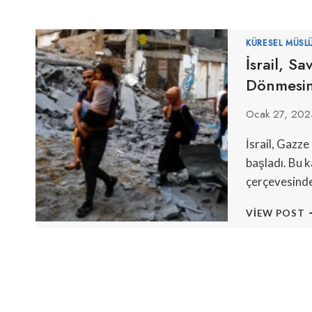
KÜRESEL MÜSL
İsrail, Sa
Dönmesin
Ocak 27, 202
İsrail, Gazze
başladı. Bu k
çerçevesinde 
İ
VIEW POST
S
S
F
K
G
D
I