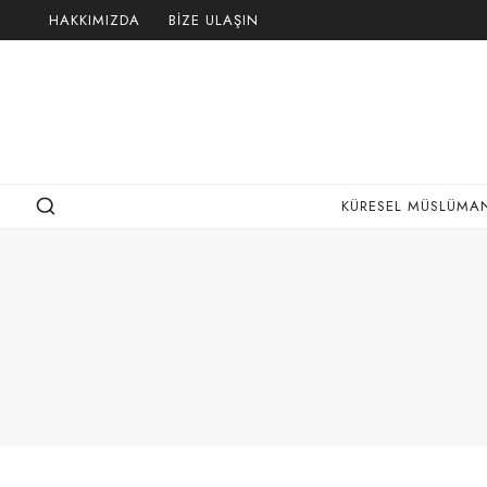
Skip
HAKKIMIZDA
BIZE ULAŞIN
to
content
KÜRESEL MÜSLÜMAN