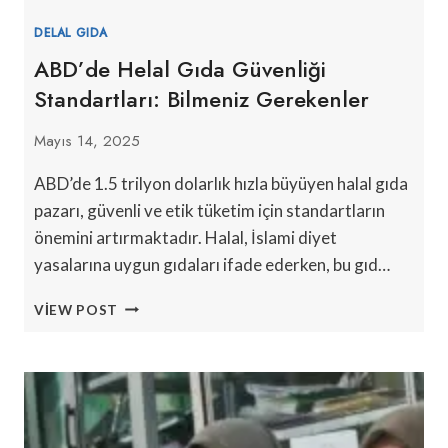
DELAL GIDA
ABD’de Helal Gıda Güvenliği
Standartları: Bilmeniz Gerekenler
Mayıs 14, 2025
ABD’de 1.5 trilyon dolarlık hızla büyüyen halal gıda
pazarı, güvenli ve etik tüketim için standartların
önemini artırmaktadır. Halal, İslami diyet
yasalarına uygun gıdaları ifade ederken, bu gıd…
ABD’DE
VIEW POST
HELAL
GIDA
GÜVENLIĞI
STANDARTLARI:
BILMENIZ
GEREKENLER