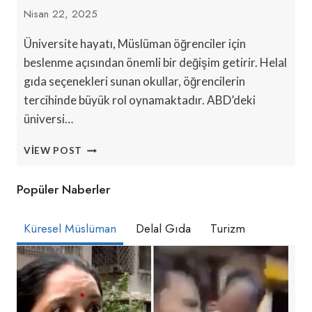
Nisan 22, 2025
Üniversite hayatı, Müslüman öğrenciler için
beslenme açısından önemli bir değişim getirir. Helal
gıda seçenekleri sunan okullar, öğrencilerin
tercihinde büyük rol oynamaktadır. ABD’deki
üniversi…
ÜNIVERSITELERDE
VIEW POST
HELAL
GIDA
Popüler Naberler
SEÇENEKLERI:
BILMENIZ
GEREKENLER
Küresel Müslüman
Delal Gıda
Turizm