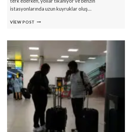
terk ederken, yollar tıkanıyor ve benzin
istasyonlarında uzun kuyruklar oluş…
İSRAIL’IN
VIEW POST
İRAN’A
SALDIRISI:
TAHRAN
HAKKINDA
BILMENIZ
GEREKENLER