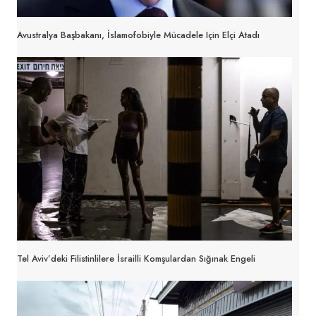
Avustralya Başbakanı, İslamofobiyle Mücadele Için Elçi Atadı
Tel Aviv’deki Filistinlilere İsrailli Komşulardan Sığınak Engeli