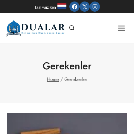
Skip
Taal wijzigen
to
content
Gerekenler
Home
/
Gerekenler