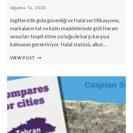
Ağustos 14, 2025
İngiltere’de gıda güvenliği ve Halal sertifikasyonu,
markaların tat ve katkı maddelerinde gizli Haram
unsurları tespit etme zorluğu ile karşı karşıya
kalmasını gerektiriyor. Halal statüsü, alkol…
HELAL
VIEW POST
TATLAR
VE
KATKILAR:
İNGILIZ
GIDA
MARKALARININ
BILMESI
GEREKENLER