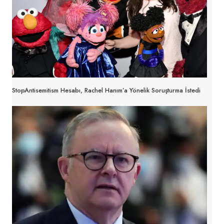
StopAntisemitism Hesabı, Rachel Hanım’a Yönelik Soruşturma İstedi