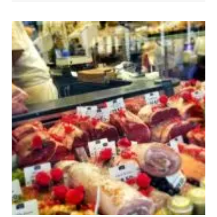
SEYAHAT
YASAĞI
HAKKINDA
BILMENIZ
GEREKENLER