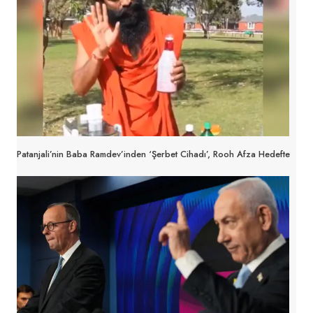
Patanjali’nin Baba Ramdev’inden ‘Şerbet Cihadı’, Rooh Afza Hedefte