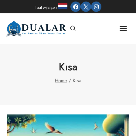
Skip
Taal wijzigen
to
content
Kısa
Home
/
Kısa