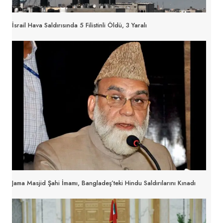
İsrail Hava Saldırısında 5 Filistinli Öldü, 3 Yaralı
Jama Masjid Şahi İmamı, Bangladeş’teki Hindu Saldırılarını Kınadı