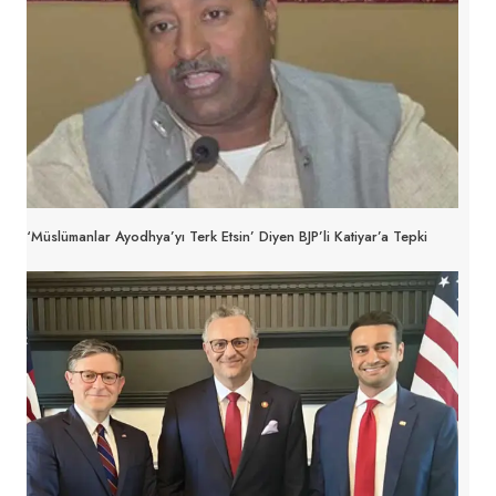
‘Müslümanlar Ayodhya’yı Terk Etsin’ Diyen BJP’li Katiyar’a Tepki