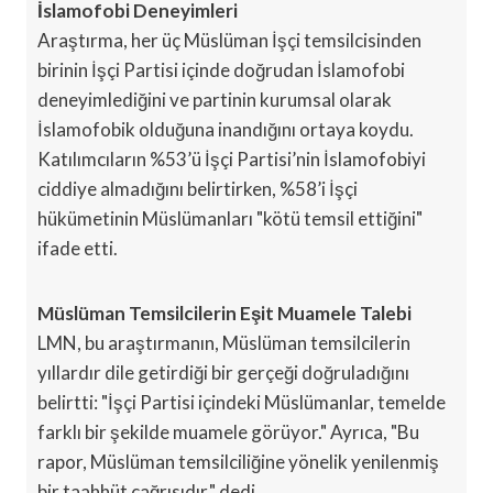
İslamofobi Deneyimleri
Araştırma, her üç Müslüman İşçi temsilcisinden
birinin İşçi Partisi içinde doğrudan İslamofobi
deneyimlediğini ve partinin kurumsal olarak
İslamofobik olduğuna inandığını ortaya koydu.
Katılımcıların %53’ü İşçi Partisi’nin İslamofobiyi
ciddiye almadığını belirtirken, %58’i İşçi
hükümetinin Müslümanları "kötü temsil ettiğini"
ifade etti.
Müslüman Temsilcilerin Eşit Muamele Talebi
LMN, bu araştırmanın, Müslüman temsilcilerin
yıllardır dile getirdiği bir gerçeği doğruladığını
belirtti: "İşçi Partisi içindeki Müslümanlar, temelde
farklı bir şekilde muamele görüyor." Ayrıca, "Bu
rapor, Müslüman temsilciliğine yönelik yenilenmiş
bir taahhüt çağrısıdır," dedi.