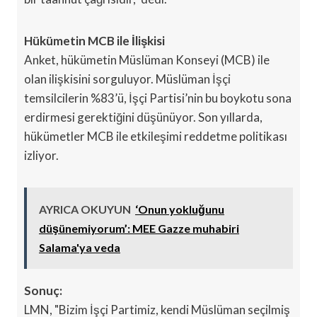
Hükümetin MCB ile İlişkisi
Anket, hükümetin Müslüman Konseyi (MCB) ile
olan ilişkisini sorguluyor. Müslüman İşçi
temsilcilerin %83’ü, İşçi Partisi’nin bu boykotu sona
erdirmesi gerektiğini düşünüyor. Son yıllarda,
hükümetler MCB ile etkileşimi reddetme politikası
izliyor.
AYRICA OKUYUN
‘Onun yokluğunu
düşünemiyorum’: MEE Gazze muhabiri
Salama'ya veda
Sonuç:
LMN, "Bizim İşçi Partimiz, kendi Müslüman seçilmiş