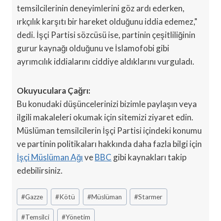
temsilcilerinin deneyimlerini göz ardı ederken,
ırkçılık karşıtı bir hareket olduğunu iddia edemez,"
dedi. İşçi Partisi sözcüsü ise, partinin çeşitliliğinin
gurur kaynağı olduğunu ve İslamofobi gibi
ayrımcılık iddialarını ciddiye aldıklarını vurguladı.
Okuyuculara Çağrı:
Bu konudaki düşüncelerinizi bizimle paylaşın veya
ilgili makaleleri okumak için sitemizi ziyaret edin.
Müslüman temsilcilerin İşçi Partisi içindeki konumu
ve partinin politikaları hakkında daha fazla bilgi için
İşçi Müslüman Ağı
ve
BBC
gibi kaynakları takip
edebilirsiniz.
Post
#
Gazze
#
Kötü
#
Müslüman
#
Starmer
Tags:
#
Temsilci
#
Yönetim