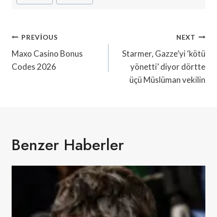
Yazı
PREVIOUS
NEXT
Gezinmesi
Maxo Casino Bonus
Starmer, Gazze’yi ‘kötü
Codes 2026
yönetti’ diyor dörtte
üçü Müslüman vekilin
Benzer Haberler