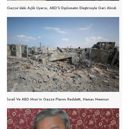
Gazze’deki Açlık Uyarısı, ABD’li Diplomatın Eleştirisiyle Geri Alındı
İsrail Ve ABD Mısır’ın Gazze Planını Reddetti, Hamas Memnun