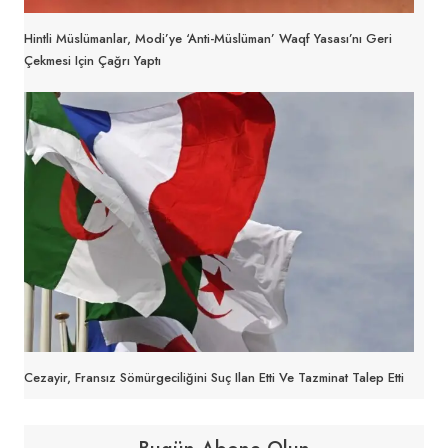
Hintli Müslümanlar, Modi’ye ‘anti-Müslüman’ Waqf Yasası’nı Geri
Çekmesi Için Çağrı Yaptı
Cezayir, Fransız Sömürgeciliğini Suç Ilan Etti Ve Tazminat Talep Etti