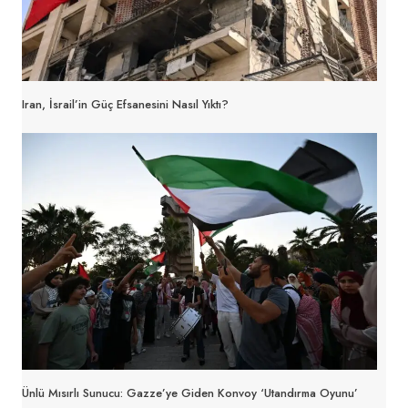
Iran, İsrail’in Güç Efsanesini Nasıl Yıktı?
Ünlü Mısırlı Sunucu: Gazze’ye Giden Konvoy ‘utandırma Oyunu’