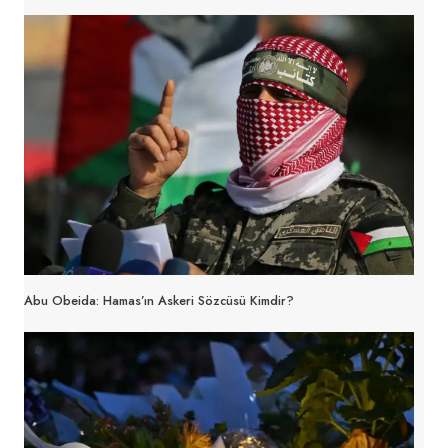
Abu Obeida: Hamas’ın Askeri Sözcüsü Kimdir?