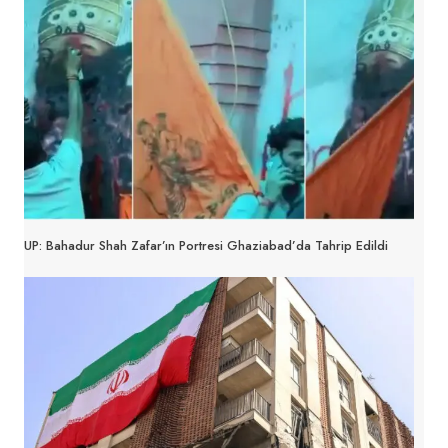
UP: Bahadur Shah Zafar’ın Portresi Ghaziabad’da Tahrip Edildi