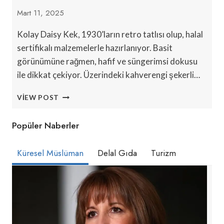
Mart 11, 2025
Kolay Daisy Kek, 1930’ların retro tatlısı olup, halal
sertifikalı malzemelerle hazırlanıyor. Basit
görünümüne rağmen, hafif ve süngerimsi dokusu
ile dikkat çekiyor. Üzerindeki kahverengi şekerli…
HELAL
VIEW POST
UYGUN
TEMBEL
Popüler Naberler
DAISY
KEKI
NASIL
Küresel Müslüman
Delal Gıda
Turizm
YAPILIR?