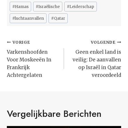
Bericht
#
Hamas
#
Israëlische
#
Leiderschap
tags:
#
luchtaanvallen
#
Qatar
Bericht
VORIGE
VOLGENDE
Navigatie
Varkenshoofden
Geen enkel land is
Voor Moskeeën In
veilig: De aanvallen
Frankrijk
op Israël in Qatar
Achtergelaten
veroordeeld
Vergelijkbare Berichten