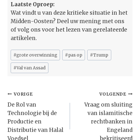
Laatste Oproep:
Wat vindt u van deze kritieke situatie in het
Midden-Oosten? Deel uw mening met ons
of volg ons voor het lezen van gerelateerde
artikelen.
Bericht
#
grote overwinning
#
pas op
#
Trump
tags:
#
Val van Assad
Bericht
VORIGE
VOLGENDE
Navigatie
De Rol van
Vraag om sluiting
Technologie bij de
van islamitische
Productie en
rechtbanken in
Distributie van Halal
Engeland
Voedsel
bekritiseerd