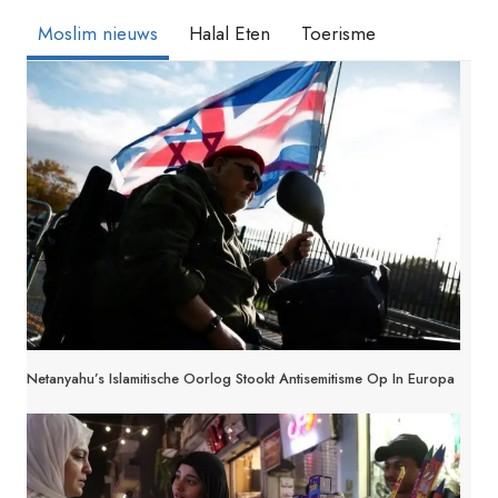
Moslim nieuws
Halal Eten
Toerisme
Netanyahu’s Islamitische Oorlog Stookt Antisemitisme Op In Europa