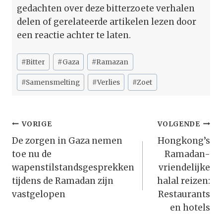
gedachten over deze bitterzoete verhalen
delen of gerelateerde artikelen lezen door
een reactie achter te laten.
Bericht
#
Bitter
#
Gaza
#
Ramazan
tags:
#
Samensmelting
#
Verlies
#
Zoet
Bericht
VORIGE
VOLGENDE
Navigatie
De zorgen in Gaza nemen
Hongkong’s
toe nu de
Ramadan-
wapenstilstandsgesprekken
vriendelijke
tijdens de Ramadan zijn
halal reizen:
vastgelopen
Restaurants
en hotels