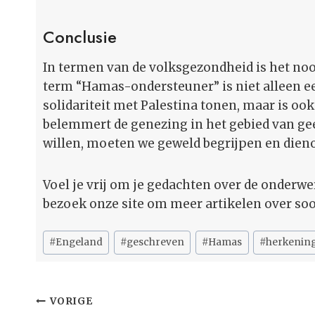
Conclusie
In termen van de volksgezondheid is het noo
term “Hamas-ondersteuner” is niet alleen e
solidariteit met Palestina tonen, maar is oo
belemmert de genezing in het gebied van gee
willen, moeten we geweld begrijpen en die
Voel je vrij om je gedachten over de onderwer
bezoek onze site om meer artikelen over soo
Bericht
#
Engeland
#
geschreven
#
Hamas
#
herkenin
tags:
Bericht
VORIGE