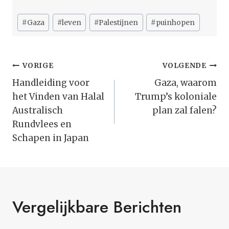
Bericht
#
Gaza
#
leven
#
Palestijnen
#
puinhopen
tags:
Bericht
VORIGE
VOLGENDE
Navigatie
Handleiding voor
Gaza, waarom
het Vinden van Halal
Trump’s koloniale
Australisch
plan zal falen?
Rundvlees en
Schapen in Japan
Vergelijkbare Berichten