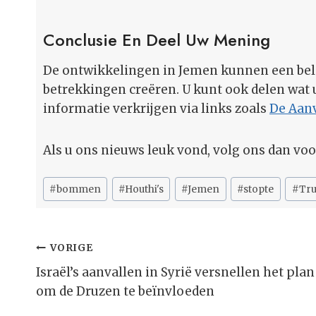
Conclusie En Deel Uw Mening
De ontwikkelingen in Jemen kunnen een bela
betrekkingen creëren. U kunt ook delen wat 
informatie verkrijgen via links zoals
De Aanv
Als u ons nieuws leuk vond, volg ons dan vo
Bericht
#
bommen
#
Houthi's
#
Jemen
#
stopte
#
Tr
tags:
Bericht
VORIGE
Navigatie
Israël’s aanvallen in Syrië versnellen het plan
om de Druzen te beïnvloeden