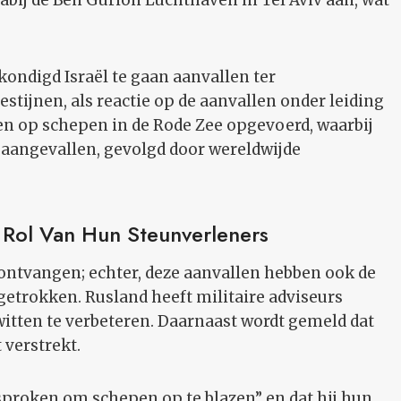
abij de Ben Gurion Luchthaven in Tel Aviv aan, wat
ondigd Israël te gaan aanvallen ter
stijnen, als reactie op de aanvallen onder leiding
n op schepen in de Rode Zee opgevoerd, waarbij
 aangevallen, gevolgd door wereldwijde
Rol Van Hun Steunverleners
 ontvangen; echter, deze aanvallen hebben ook de
etrokken. Rusland heeft militaire adviseurs
itten te verbeteren. Daarnaast wordt gemeld dat
 verstrekt.
sproken om schepen op te blazen” en dat hij hun