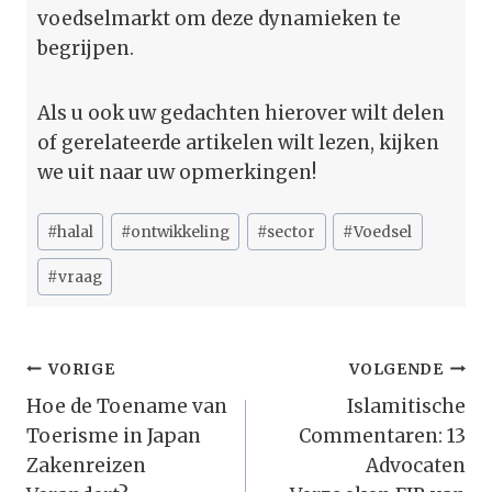
voedselmarkt om deze dynamieken te
begrijpen.
Als u ook uw gedachten hierover wilt delen
of gerelateerde artikelen wilt lezen, kijken
we uit naar uw opmerkingen!
Bericht
#
halal
#
ontwikkeling
#
sector
#
Voedsel
tags:
#
vraag
Bericht
VORIGE
VOLGENDE
Navigatie
Hoe de Toename van
Islamitische
Toerisme in Japan
Commentaren: 13
Zakenreizen
Advocaten