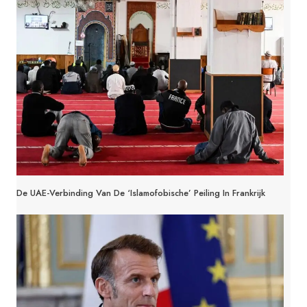
De UAE-Verbinding Van De ‘islamofobische’ Peiling In Frankrijk