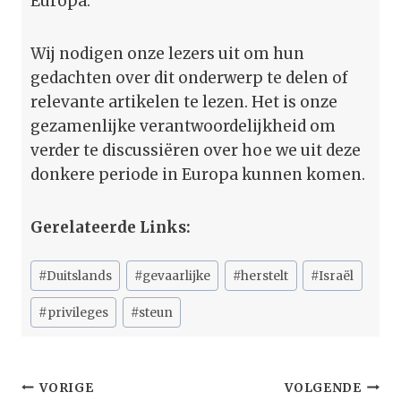
Europa.
Wij nodigen onze lezers uit om hun
gedachten over dit onderwerp te delen of
relevante artikelen te lezen. Het is onze
gezamenlijke verantwoordelijkheid om
verder te discussiëren over hoe we uit deze
donkere periode in Europa kunnen komen.
Gerelateerde Links:
Bericht
#
Duitslands
#
gevaarlijke
#
herstelt
#
Israël
tags:
#
privileges
#
steun
Bericht
VORIGE
VOLGENDE