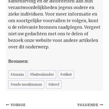
samenleving en de autoriteiten aan hun
verantwoordelijkheden jegens oudere en
zieke individuen. Voor meer informatie en
om soortgelijke voorvallen te volgen, kunt
u de relevante bronnen raadplegen. Vergeet
niet uw gedachten met ons te delen of
bezoek onze website voor andere artikelen
over dit onderwerp.
Bronnen:
Bericht
#
Assam
#
buitenlander
#
etiket
tags:
#
oude moslimman
#
stierf
Bericht
VORIGE
VOLGENDE