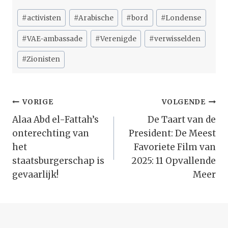
Bericht
#
activisten
#
Arabische
#
bord
#
Londense
tags:
#
VAE-ambassade
#
Verenigde
#
verwisselden
#
Zionisten
Bericht
VORIGE
VOLGENDE
Navigatie
Alaa Abd el-Fattah’s
De Taart van de
onterechting van
President: De Meest
het
Favoriete Film van
staatsburgerschap is
2025: 11 Opvallende
gevaarlijk!
Meer