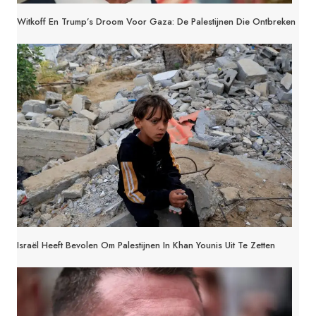
Witkoff En Trump’s Droom Voor Gaza: De Palestijnen Die Ontbreken
Israël Heeft Bevolen Om Palestijnen In Khan Younis Uit Te Zetten