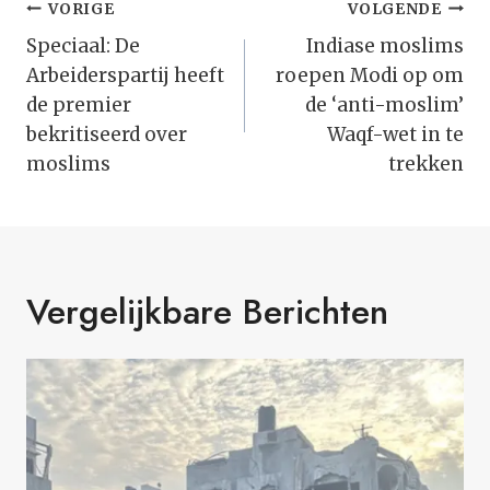
Bericht
VORIGE
VOLGENDE
Navigatie
Speciaal: De
Indiase moslims
Arbeiderspartij heeft
roepen Modi op om
de premier
de ‘anti-moslim’
bekritiseerd over
Waqf-wet in te
moslims
trekken
Vergelijkbare Berichten