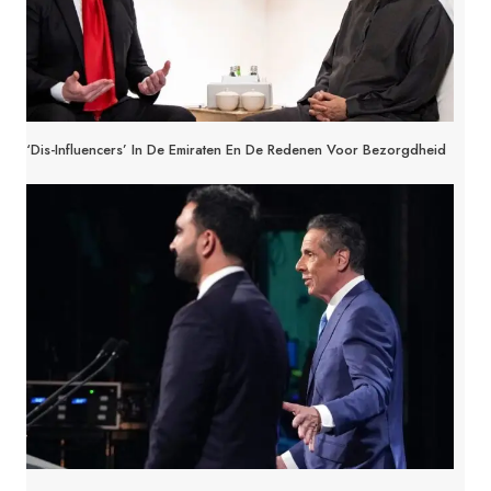
‘Dis-Influencers’ In De Emiraten En De Redenen Voor Bezorgdheid