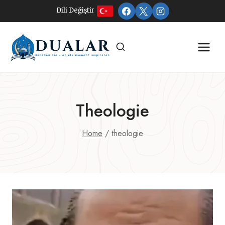
Doorgaan
Dili Değiştir
naar
inhoud
Theologie
Home
/
theologie