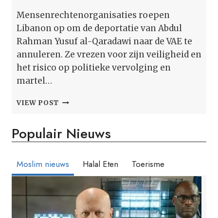
Mensenrechtenorganisaties roepen
Libanon op om de deportatie van Abdul
Rahman Yusuf al-Qaradawi naar de VAE te
annuleren. Ze vrezen voor zijn veiligheid en
het risico op politieke vervolging en
martel…
WIE
VIEW POST
IS
ABDUL
Populair Nieuws
RAHMAN
YUSUF
AL-
QARADAWI?
Moslim nieuws
Halal Eten
Toerisme