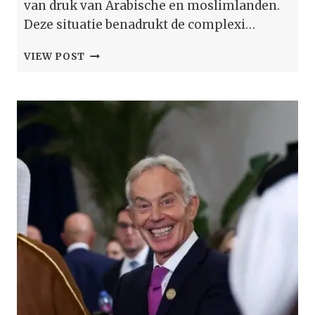
van druk van Arabische en moslimlanden.
Deze situatie benadrukt de complexi…
‘TONY
VIEW POST
BLAIR
IS
UIT
HET
‘VREDESCOMITÉ’
VAN
TRUMP
VOOR
GAZA
GEZET’