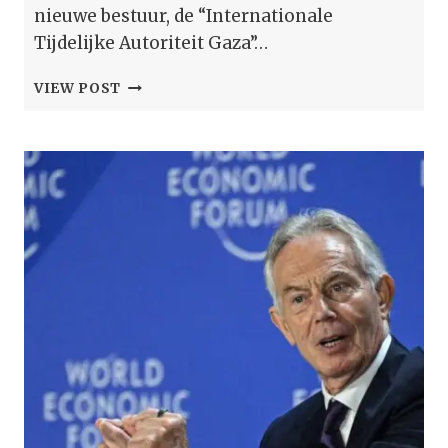
nieuwe bestuur, de “Internationale
Tijdelijke Autoriteit Gaza”…
TONY
VIEW POST
BLAIR’S
VREEMDE
VOORSTEL
OM
GAZA
TE
BESTUREN