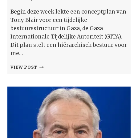
Begin deze week lekte een conceptplan van
Tony Blair voor een tijdelijke
bestuursstructuur in Gaza, de Gaza
Internationale Tijdelijke Autoriteit (GITA).
Dit plan stelt een hiërarchisch bestuur voor
me…
MILJARDAIRS,
VIEW POST
ZIONISTEN
EN
EEN
VN-
FUNCTIONARIS:
TONY
BLAIRS
GAZZE
TEAM