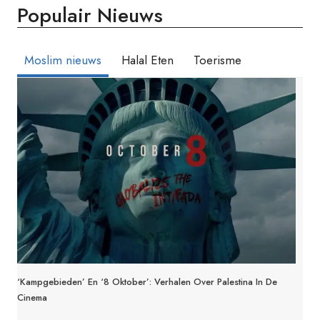
Populair Nieuws
ALS
HOOFD
VAN
DE
Moslim nieuws
Halal Eten
Toerisme
TIJDELIJKE
REGERING
VAN
GAZA
‘Kampgebieden’ En ‘8 Oktober’: Verhalen Over Palestina In De
Cinema