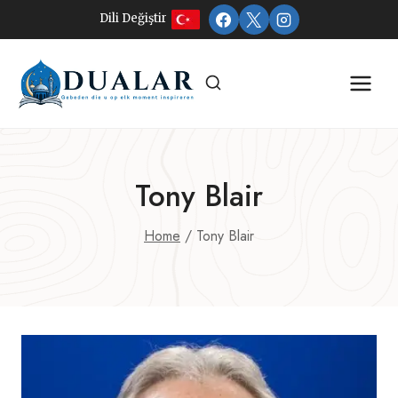
Doorgaan
Dili Değiştir
naar
inhoud
Tony Blair
Home
/
Tony Blair