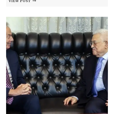
VIEW POST
STEUNT
TONY
BLAIR
ALS
‘MODERNE
HOGE
COMMISSARIS’
VOOR
GAZA.