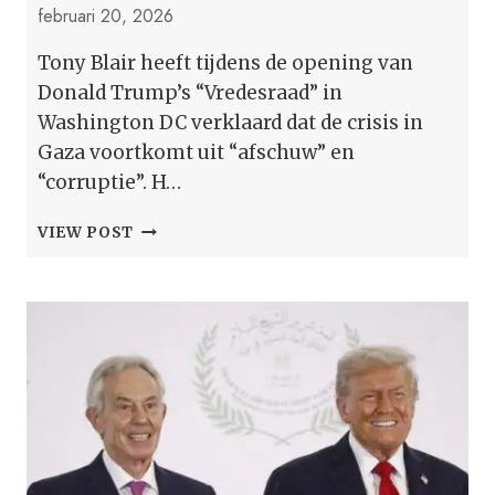
februari 20, 2026
Tony Blair heeft tijdens de opening van
Donald Trump’s “Vredesraad” in
Washington DC verklaard dat de crisis in
Gaza voortkomt uit “afschuw” en
“corruptie”. H…
TONY
VIEW POST
BLAIR:
DE
CRISIS
IN
GAZA
IS
HET
GEVOLG
VAN
‘EXTREMISME’
EN