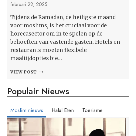
februari 22, 2025
Tijdens de Ramadan, de heiligste maand
voor moslims, is het cruciaal voor de
horecasector om in te spelen op de
behoeften van vastende gasten. Hotels en
restaurants moeten flexibele
maaltijdopties bie…
HOTELS
VIEW POST
EN
VAKANTIECOMPLEXEN
Populair Nieuws
VRIENDELIJK
VOOR
MOSLIMS
TIJDENS
Moslim nieuws
Halal Eten
Toerisme
RAMADAN