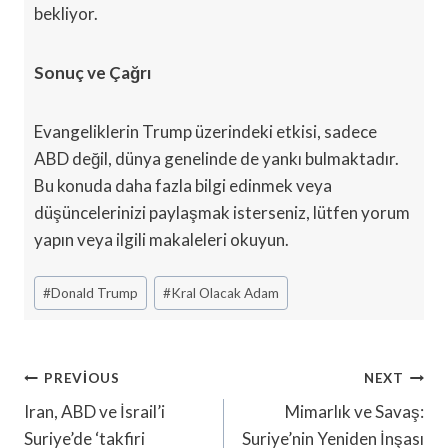
bekliyor.
Sonuç ve Çağrı
Evangeliklerin Trump üzerindeki etkisi, sadece
ABD değil, dünya genelinde de yankı bulmaktadır.
Bu konuda daha fazla bilgi edinmek veya
düşüncelerinizi paylaşmak isterseniz, lütfen yorum
yapın veya ilgili makaleleri okuyun.
Post
#
Donald Trump
#
Kral Olacak Adam
Tags:
Yazı
PREVIOUS
NEXT
Gezinmesi
Iran, ABD ve İsrail’i
Mimarlık ve Savaş:
Suriye’de ‘takfiri
Suriye’nin Yeniden İnşası