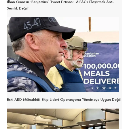
İlhan Omar’ın ‘Benjamins’ Tweet Fırtınası: ‘AIPAC’ı Eleştirmek Anti-
Semitik Değil’
Eski ABD Müteahhiti: Ekip Lideri Operasyonu Yönetmeye Uygun Değil