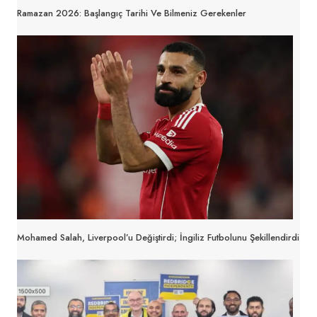
Ramazan 2026: Başlangıç Tarihi Ve Bilmeniz Gerekenler
Mohamed Salah, Liverpool’u Değiştirdi; İngiliz Futbolunu Şekillendirdi