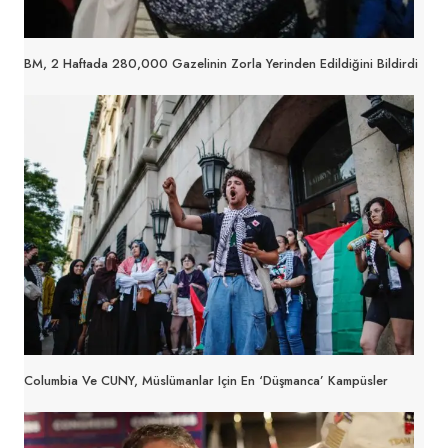
BM, 2 Haftada 280,000 Gazelinin Zorla Yerinden Edildiğini Bildirdi
Columbia Ve CUNY, Müslümanlar Için En ‘düşmanca’ Kampüsler