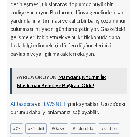
derinleşmesi, uluslararası toplumda büyük bir
endişe yaratıyor. Bu durum, dünya genelinde insani
yardımların artırılması ve kalıcı bir barış çözümünün
bulunması ihtiyacını gündeme getiriyor. Gazze’deki
gelişmeleri takip etmek ve bu kritik konuda daha
fazla bilgi edinmek için lütfen düşüncelerinizi
paylaşın veya ilgili makaleleri okuyun.
AYRICA OKUYUN
Mamdani, NYC'nin İlk
Müslüman Belediye Başkanı Oldu!
Al Jazeera
ve
FEWS NET
gibi kaynaklar, Gazze’deki
durumu daha iyi anlamanızı sağlayabilir.
Post
#
27
#
Filistinli
#
Gazze
#
öldürüldü
#
saatleri
Tags: