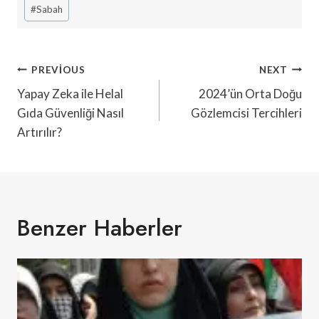
#
Sabah
Yazı
PREVIOUS
NEXT
Gezinmesi
Yapay Zeka ile Helal
2024’ün Orta Doğu
Gıda Güvenliği Nasıl
Gözlemcisi Tercihleri
Artırılır?
Benzer Haberler