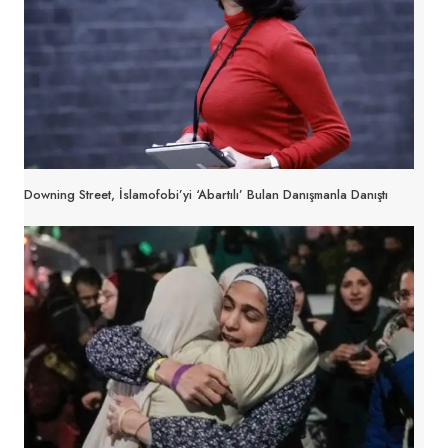
Downing Street, İslamofobi’yi ‘abartılı’ Bulan Danışmanla Danıştı