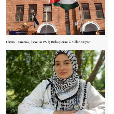
Filistin’i Tanımak, İsrail’in PA İş Birlikçilerini Ödüllendiriyor