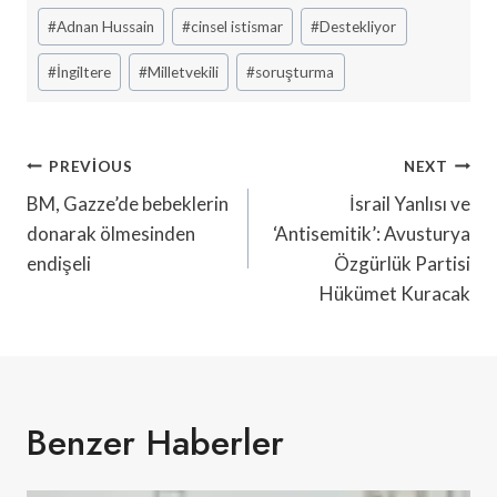
Post
#
Adnan Hussain
#
cinsel istismar
#
Destekliyor
Tags:
#
İngiltere
#
Milletvekili
#
soruşturma
Yazı
PREVIOUS
NEXT
Gezinmesi
BM, Gazze’de bebeklerin
İsrail Yanlısı ve
donarak ölmesinden
‘Antisemitik’: Avusturya
endişeli
Özgürlük Partisi
Hükümet Kuracak
Benzer Haberler